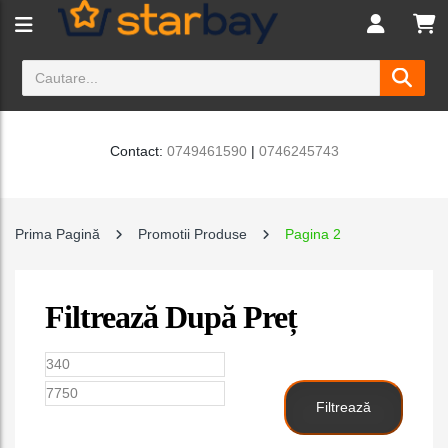
Contact:
0749461590
|
0746245743
Prima Pagină
Promotii Produse
Pagina 2
Filtrează După Preț
Preț
Preț
minim
maxim
Filtrează