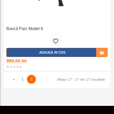
Bancă Parc Model 6
Adaug
ADAUGA IN COS
a la
990,00
lei
favorit
«
1
2
Sorta
Afișez 17 - 17 din 17 rezultate
e
după
popul