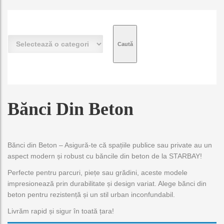
S
e
l
e
c
t
e
Bănci Din Beton
a
z
ă
o
Bănci din Beton – Asigură-te că spațiile publice sau private au un
c
aspect modern și robust cu băncile din beton de la STARBAY!
a
t
Perfecte pentru parcuri, piețe sau grădini, aceste modele
e
impresionează prin durabilitate și design variat. Alege bănci din
g
beton pentru rezistență și un stil urban inconfundabil.
o
r
Livrăm rapid și sigur în toată țara!
i