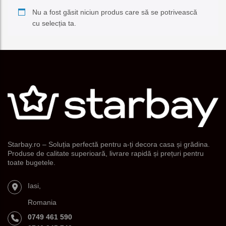
e
Nu a fost găsit niciun produs care să se potrivească
cu selecția ta.
Starbay.ro – Soluția perfectă pentru a-ți decora casa și grădina.
Produse de calitate superioară, livrare rapidă și prețuri pentru
toate bugetele.
Iasi,
Romania
0749 461 590