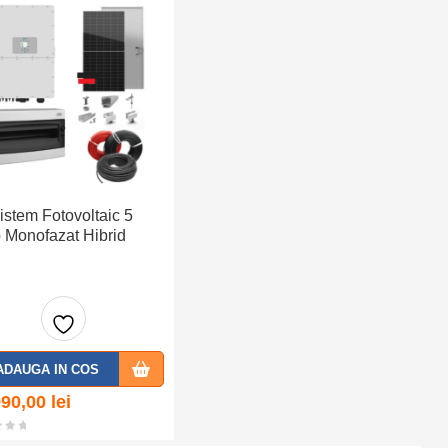
e
e
Sistem Fotovoltaic 5
Monofazat Hibrid
Adaug
ADAUGA IN COS
a la
990,00
lei
favorit