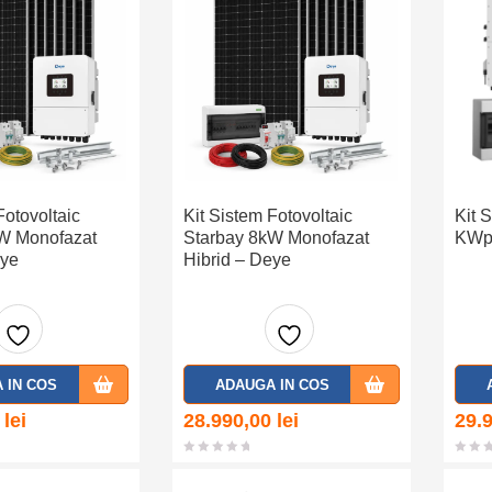
Fotovoltaic
Kit Sistem Fotovoltaic
Kit 
W Monofazat
Starbay 8kW Monofazat
KWp 
eye
Hibrid – Deye
Adaug
Adaug
 IN COS
ADAUGA IN COS
a la
a la
0
lei
28.990,00
lei
29.
favorit
favorit