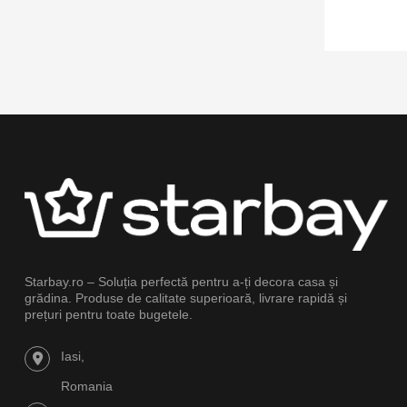
Starbay.ro – Soluția perfectă pentru a-ți decora casa și
grădina. Produse de calitate superioară, livrare rapidă și
prețuri pentru toate bugetele.
Iasi,
Romania