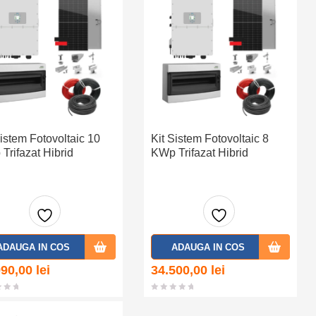
Sistem Fotovoltaic 10
Kit Sistem Fotovoltaic 8
Trifazat Hibrid
KWp Trifazat Hibrid
Adaug
Adaug
ADAUGA IN COS
ADAUGA IN COS
a la
a la
990,00
lei
34.500,00
lei
favorit
favorit