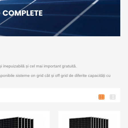
 inepuizabilă și cel mai important gratuită.
ponibile sisteme on grid cât și off grid de diferite capacități cu