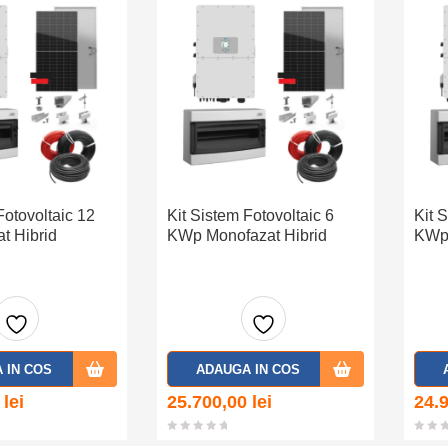
e
e
Fotovoltaic 12
Kit Sistem Fotovoltaic 6
Kit 
t Hibrid
KWp Monofazat Hibrid
KWp 
Adaug
Adaug
 IN COS
ADAUGA IN COS
a la
a la
0
lei
25.700,00
lei
24.
favorit
favorit