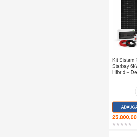
i
e
Kit Sistem 
Starbay 6k
Hibrid – D
ADAUGA
25.800,0