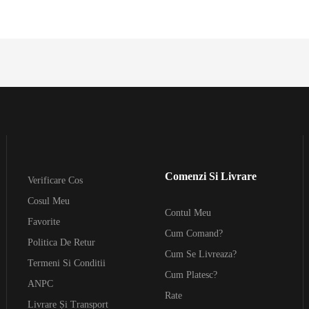
e
e
Comenzi Si Livrare
Verificare Cos
Cosul Meu
Contul Meu
Favorite
Cum Comand?
Politica De Retur
Cum Se Livreaza?
Termeni Si Conditii
Cum Platesc?
ANPC
Rate
Livrare Și Transport