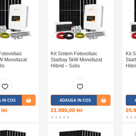
Fotovoltaic
Kit Sistem Fotovoltaic
Kit 
W Monofazat
Starbay 5kW Monofazat
Star
lis
Hibrid – Solis
Hibr
Adaug
Adaug
 IN COS
ADAUGA IN COS
a la
a la
0
lei
21.990,00
lei
25.
favorit
favorit
e
e