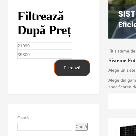
Filtrează
După Preț
Preț
Preț
Kit sisteme de
minim
maxim
Sisteme F
Filtrează
Alege un siste
Alege din gama 
specificarea d
Caută
Caută