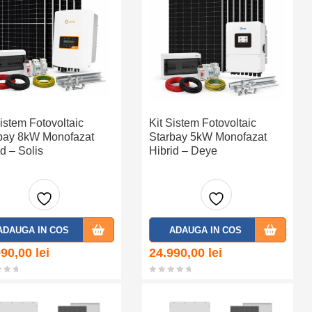
Sistem Fotovoltaic
Kit Sistem Fotovoltaic
bay 8kW Monofazat
Starbay 5kW Monofazat
id – Solis
Hibrid – Deye
Adaug
Adaug
ADAUGA IN COS
ADAUGA IN COS
a la
a la
990,00
lei
24.990,00
lei
favorit
favorit
e
e