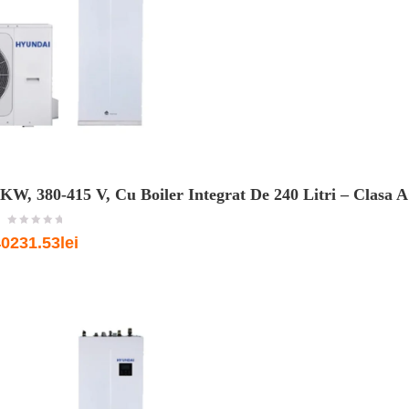
W, 380-415 V, Cu Boiler Integrat De 240 Litri – Clasa 
o
0231.53lei
u
t
o
f
5