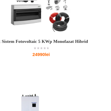
t Sistem Fotovoltaic 5 KWp Monofazat Hibrid
o
24990lei
u
t
o
f
5