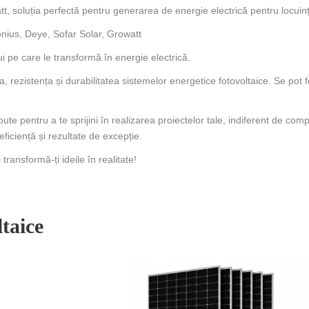
tt, soluția perfectă pentru generarea de energie electrică pentru locuinț
onius, Deye, Sofar Solar, Growatt
 pe care le transformă în energie electrică.
, rezistența și durabilitatea sistemelor energetice fotovoltaice. Se pot 
 pentru a te sprijini în realizarea proiectelor tale, indiferent de compl
eficiență și rezultate de excepție.
ransformă-ți ideile în realitate!
taice