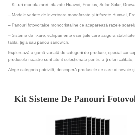
– Kit-uri monofazare/ trifazate Huawei, Fronius, Sofar Solar, Growa
– Modele variate de invertoare monofazate și trifazate Huawei, Fr
– Panouri fotovoltaice monocristaline ce acaparează razele soarelui
– Sisteme de fixare, echipamente esențiale care asigură stabilitatea
tablă, țiglă sau panou sandwich.
Explorează o gamă variată de categorii de produse, special concepute
produsele noastre sunt atent selecționate pentru a-ți oferi calitate, 
Alege categoria potrivită, descoperă produsele de care ai nevoie și t
Kit Sisteme De Panouri Fotovol