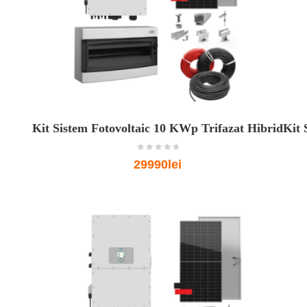
Kit Sistem Fotovoltaic 10 KWp Trifazat Hibrid
Kit 
o
29990lei
u
t
o
f
5