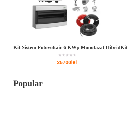
Kit Sistem Fotovoltaic 6 KWp Monofazat Hibrid
Ki
o
25700lei
u
t
o
f
5
Popular