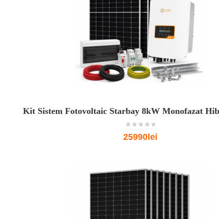
Kit Sistem Fotovoltaic Starbay 8kW Monofazat Hibr
o
25990lei
u
t
o
f
5