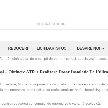
REDUCERI
LICHIDARI STOC
DESPRE NOI
 Vă întâmpină alături de o echipă de oameni serioși, specializați în aces
și – Obtinere ATR + Realizare Dosar Instalatie De Utiliz
 Proiectare, Montaj și vă punem la dispoziție următoarele categorii de p
a implementare, este realizat cu profesionalism. Astfel, beneficiați de so
ce pentru reducerea consumului de energie cu o variantă ecologică.