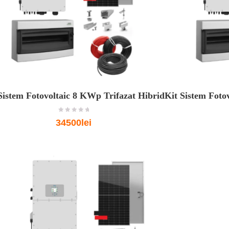
Sistem Fotovoltaic 8 KWp Trifazat Hibrid
Kit Sistem Foto
o
34500lei
u
t
o
f
5