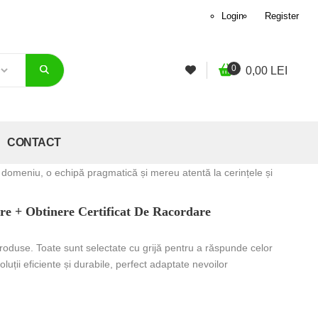
Login
Register
0
0,00
LEI
CONTACT
t domeniu, o echipă pragmatică și mereu atentă la cerințele și
are + Obtinere Certificat De Racordare
roduse. Toate sunt selectate cu grijă pentru a răspunde celor
luții eficiente și durabile, perfect adaptate nevoilor