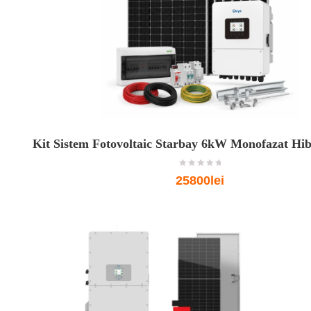
Kit Sistem Fotovoltaic Starbay 6kW Monofazat Hib
o
25800lei
u
t
o
f
5