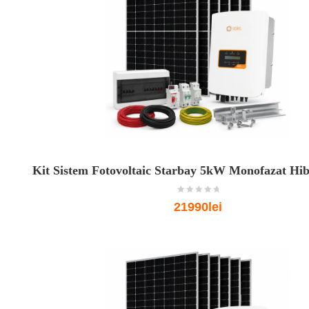
Kit Sistem Fotovoltaic Starbay 5kW Monofazat Hibr
o
21990lei
u
t
o
f
5