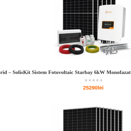
id – Solis
Kit Sistem Fotovoltaic Starbay 6kW Monofazat 
o
25290lei
u
t
o
f
5