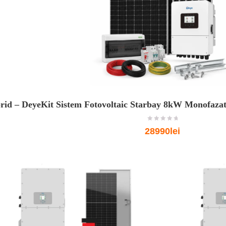
rid – Deye
Kit Sistem Fotovoltaic Starbay 8kW Monofazat
o
28990lei
u
t
o
f
5