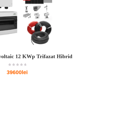
voltaic 12 KWp Trifazat Hibrid
o
39600lei
u
t
o
f
5