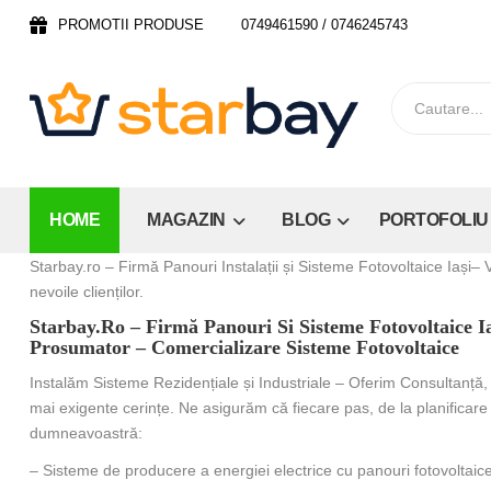
PROMOTII PRODUSE
0749461590 / 0746245743
HOME
MAGAZIN
BLOG
PORTOFOLIU
Starbay.ro – Firmă Panouri Instalații și Sisteme Fotovoltaice Iași–
nevoile clienților.
Starbay.ro – Firmă Panouri Si Sisteme Fotovoltaice Ia
Prosumator – Comercializare Sisteme Fotovoltaice
Instalăm Sisteme Rezidențiale și Industriale – Oferim Consultanță,
mai exigente cerințe. Ne asigurăm că fiecare pas, de la planificare l
dumneavoastră:
– Sisteme de producere a energiei electrice cu panouri fotovoltai