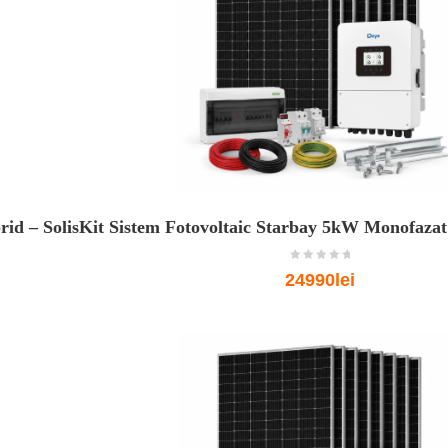
id – Solis
Kit Sistem Fotovoltaic Starbay 5kW Monofazat
o
24990lei
u
t
o
f
5