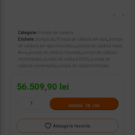
Categorie:
Pompe de caldura
Etichete:
pompă de
,
Pompă de căldură aer-apă
,
pompa
de căldură aer-apă monobloc
,
pompă de căldură clasa
A+++
,
pompă de căldură Hyundai
,
pompă de căldură
monofazată
,
pompă de căldură R290
,
pompă de
căldură rezidențială
,
pompă de căldură trifazată
56.509,90
lei
Cantitate
ADAUGĂ ÎN COȘ
Pompă
de
căldură
Adauga la favorite
aer-
apă