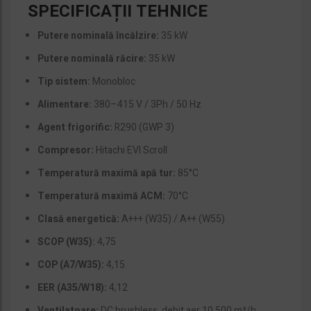
SPECIFICAȚII TEHNICE
Putere nominală încălzire:
35 kW
Putere nominală răcire:
35 kW
Tip sistem:
Monobloc
Alimentare:
380–415 V / 3Ph / 50 Hz
Agent frigorific:
R290 (GWP 3)
Compresor:
Hitachi EVI Scroll
Temperatură maximă apă tur:
85°C
Temperatură maximă ACM:
70°C
Clasă energetică:
A+++ (W35) / A++ (W55)
SCOP (W35):
4,75
COP (A7/W35):
4,15
EER (A35/W18):
4,12
Ventilatoare:
DC brushless, debit aer 10.500 m³/h