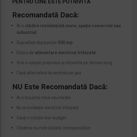
PENTRU CINE ESTE POTRIVITĂ
Recomandată Dacă:
Ai o
clădire rezidențială mare, spațiu comercial sau
industrial
Suprafața depășește
300 mp
Dispui de
alimentare electrică trifazată
Vrei o soluție puternică și eficientă pe termen lung
Cauți alternativă la centrala pe gaz
NU Este Recomandată Dacă:
Ai o locuință mică sau medie
Nu ai instalație electrică trifazată
Cauți o soluție low-budget
Clădirea nu este izolată corespunzător