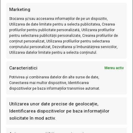
Comenzi Si Livrare
Marketing
Stocarea și/sau accesarea informațiilor de pe un dispozitiv,
Contul Meu
Utilizarea de date limitate pentru a selecta publicitatea, Crearea
profilurilor pentru publicitate personalizată, Utilizarea profilurilor
Cum Comand?
pentru selectarea publicității personalizate, Crearea profilurilor de
Cum Se Livreaza?
conținut personalizat, Utilizarea profilurilor pentru selectarea
conținutului personalizat, Dezvoltarea și îmbunătățirea serviciilor,
Cum Platesc?
Utilizarea datelor limitate pentru a selecta conținutul.
Rate
Caracteristici
Lista Favorite
Mereu activ
Formular De Retur
Potrivirea și combinarea datelor din alte surse de date,
Conectarea mai multor dispozitive, Identificarea
dispozitivelor pe baza informațiilor transmise automat.
Newsletter
Utilizarea unor date precise de geolocație,
Identificarea dispozitivelor pe baza informațiilor
FITI LA CURENT CU REDUCERILE NOASTRE!
solicitate în mod activ.