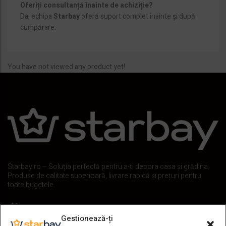
Oferiți consultanță înainte de achiziție?
Da, echipa
Starbay
oferă suport complet înainte și după
cumpărare.
You have not viewed any product yet!
Starbay.ro – Soluția perfectă pentru a-ți decora casa și grădina.
Produse de calitate superioară, livrare rapidă și prețuri pentru
toate bugetele.
Iasi,
Gestionează-ți
Romania