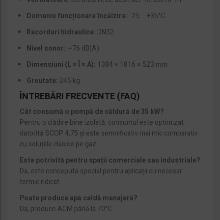
Domeniu funcționare încălzire:
-25 … +35°C
Racorduri hidraulice:
DN32
Nivel sonor:
~76 dB(A)
Dimensiuni (L × Î × A):
1384 × 1816 × 523 mm
Greutate:
245 kg
ÎNTREBĂRI FRECVENTE (FAQ)
Cât consumă o pompă de căldură de 35 kW?
Pentru o clădire bine izolată, consumul este optimizat
datorită SCOP 4,75 și este semnificativ mai mic comparativ
cu soluțiile clasice pe gaz.
Este potrivită pentru spații comerciale sau industriale?
Da, este concepută special pentru aplicații cu necesar
termic ridicat.
Poate produce apă caldă menajeră?
Da, produce ACM până la 70°C.