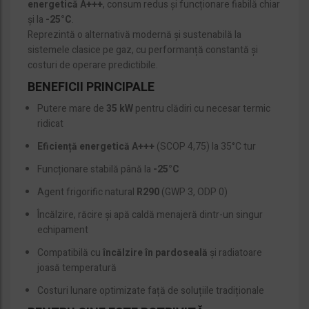
energetică A+++
, consum redus și funcționare fiabilă chiar
și la
-25°C
.
Reprezintă o alternativă modernă și sustenabilă la
sistemele clasice pe gaz, cu performanță constantă și
costuri de operare predictibile.
BENEFICII PRINCIPALE
Putere mare de
35 kW
pentru clădiri cu necesar termic
ridicat
Eficiență energetică A+++
(SCOP 4,75) la 35°C tur
Funcționare stabilă până la
-25°C
Agent frigorific natural
R290
(GWP 3, ODP 0)
Încălzire, răcire și apă caldă menajeră dintr-un singur
echipament
Compatibilă cu
încălzire în pardoseală
și radiatoare
joasă temperatură
Costuri lunare optimizate față de soluțiile tradiționale