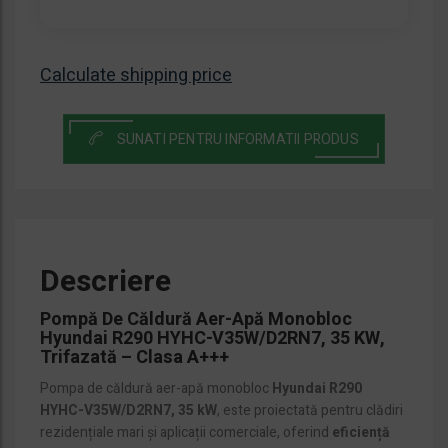
monobloc
Hyundai
R290
Calculate shipping price
30
kW
–
SUNATI PENTRU INFORMATII PRODUS
eficiență
A+++
Descriere
Pompă De Căldură Aer-Apă Monobloc
Hyundai R290 HYHC-V35W/D2RN7, 35 KW,
Trifazată – Clasa A+++
Pompa de căldură aer-apă monobloc
Hyundai R290
HYHC-V35W/D2RN7, 35 kW
, este proiectată pentru clădiri
rezidențiale mari și aplicații comerciale, oferind
eficiență