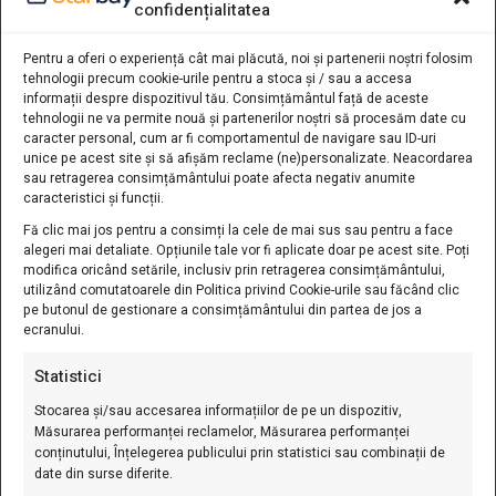
confidențialitatea
0749 461 590
0746 245 743
Pentru a oferi o experiență cât mai plăcută, noi și partenerii noștri folosim
tehnologii precum cookie-urile pentru a stoca și / sau a accesa
contact@starbay.ro
informații despre dispozitivul tău. Consimțământul față de aceste
tehnologii ne va permite nouă și partenerilor noștri să procesăm date cu
LINK-URI UTILE
caracter personal, cum ar fi comportamentul de navigare sau ID-uri
unice pe acest site și să afișăm reclame (ne)personalizate. Neacordarea
sau retragerea consimțământului poate afecta negativ anumite
Verificare Cos
caracteristici și funcții.
Fă clic mai jos pentru a consimți la cele de mai sus sau pentru a face
Cosul Meu
alegeri mai detaliate. Opțiunile tale vor fi aplicate doar pe acest site. Poți
Favorite
modifica oricând setările, inclusiv prin retragerea consimțământului,
utilizând comutatoarele din Politica privind Cookie-urile sau făcând clic
Politica De Retur
pe butonul de gestionare a consimțământului din partea de jos a
ecranului.
Termeni Si Conditii
ANPC
Statistici
Livrare Și Transport
Stocarea și/sau accesarea informațiilor de pe un dispozitiv,
Regulament Cupoane
Măsurarea performanței reclamelor, Măsurarea performanței
conținutului, Înțelegerea publicului prin statistici sau combinații de
FAQ
date din surse diferite.