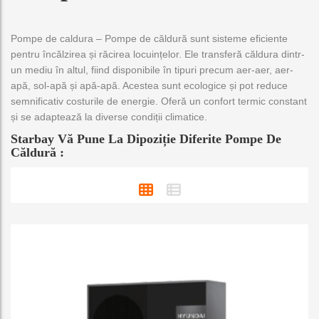
ă
o
Pompe de caldura – Pompe de căldură sunt sisteme eficiente
c
pentru încălzirea și răcirea locuințelor. Ele transferă căldura dintr-
a
t
un mediu în altul, fiind disponibile în tipuri precum aer-aer, aer-
e
apă, sol-apă și apă-apă. Acestea sunt ecologice și pot reduce
g
semnificativ costurile de energie. Oferă un confort termic constant
o
și se adaptează la diverse condiții climatice.
r
Starbay Vă Pune La Dipoziție Diferite Pompe De
i
Căldură :
e