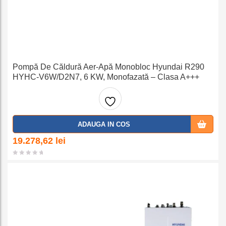
Pompă De Căldură Aer-Apă Monobloc Hyundai R290
HYHC-V6W/D2N7, 6 KW, Monofazată – Clasa A+++
Adaug
ADAUGA IN COS
a la
19.278,62
lei
favorit
e