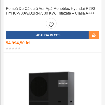
Pompă De Căldură Aer-Apă Monobloc Hyundai R290
HYHC-V30W/D2RN7, 30 KW, Trifazată – Clasa A+++
Adaug
ADAUGA IN COS
a la
54.994,50
lei
favorit
e