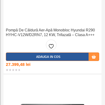
Pompă De Căldură Aer-Apă Monobloc Hyundai R290
HYHC-V12W/D2RN7, 12 KW, Trifazată – Clasa A+++
Adaug
ADAUGA IN COS
a la
27.399,48
lei
favorit
e