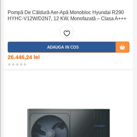
Pompă De Căldură Aer-Apă Monobloc Hyundai R290
HYHC-V12W/D2N7, 12 KW, Monofazată – Clasa A+++
Adaug
ADAUGA IN COS
a la
26.446,24
lei
favorit
e