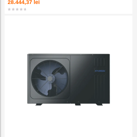
a la
28.444,37
lei
favorit
e