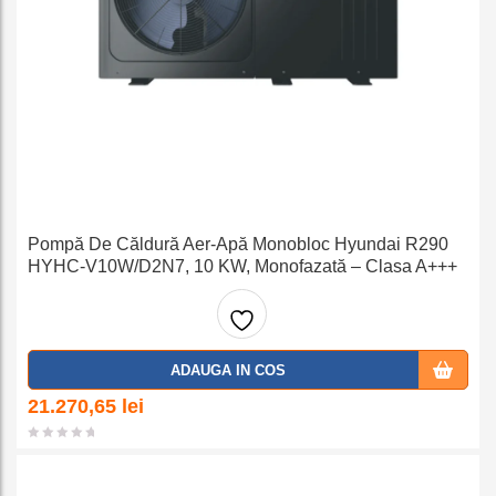
Pompă De Căldură Aer-Apă Monobloc Hyundai R290
HYHC-V10W/D2N7, 10 KW, Monofazată – Clasa A+++
Adaug
ADAUGA IN COS
a la
21.270,65
lei
favorit
e