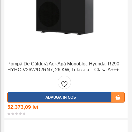
Pompă De Căldură Aer-Apă Monobloc Hyundai R290
HYHC-V26W/D2RN7, 26 KW, Trifazată – Clasa A+++
Adaug
ADAUGA IN COS
a la
52.373,09
lei
favorit
e