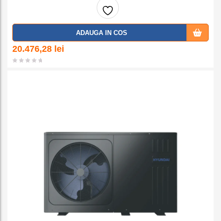
Adaug
ADAUGA IN COS
a la
20.476,28
lei
favorit
e