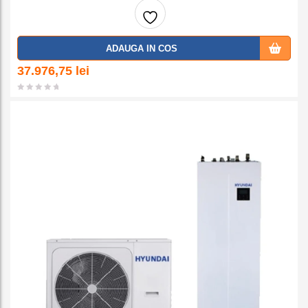
Adaug
ADAUGA IN COS
a la
37.976,75
lei
favorit
e