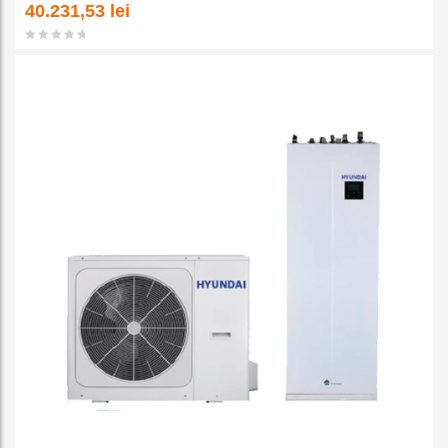
a la
40.231,53
lei
favorit
e