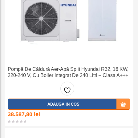
Pompă De Căldură Aer-Apă Split Hyundai R32, 16 KW,
220-240 V, Cu Boiler Integrat De 240 Litri – Clasa A+++
Adaug
ADAUGA IN COS
a la
38.587,80
lei
favorit
e