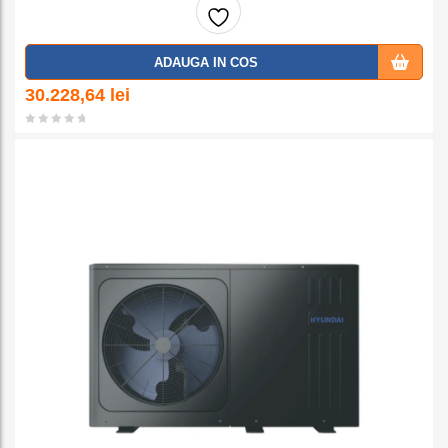
Adaug
ADAUGA IN COS
a la
30.228,64
lei
favorit
e