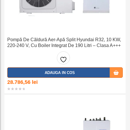
Pompă De Căldură Aer-Apă Split Hyundai R32, 10 KW,
220-240 V, Cu Boiler Integrat De 190 Litri – Clasa A+++
Adaug
ADAUGA IN COS
a la
28.786,56
lei
favorit
e