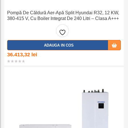
Pompă De Căldură Aer-Apă Split Hyundai R32, 12 KW,
380-415 V, Cu Boiler Integrat De 240 Litri – Clasa A+++
Adaug
ADAUGA IN COS
a la
36.413,32
lei
favorit
e