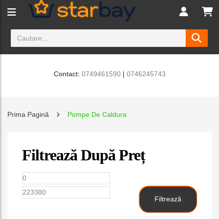
Contact:
0749461590
|
0746245743
Prima Pagină
Pompe De Caldura
Filtrează După Preț
Preț
Preț
minim
maxim
Filtrează