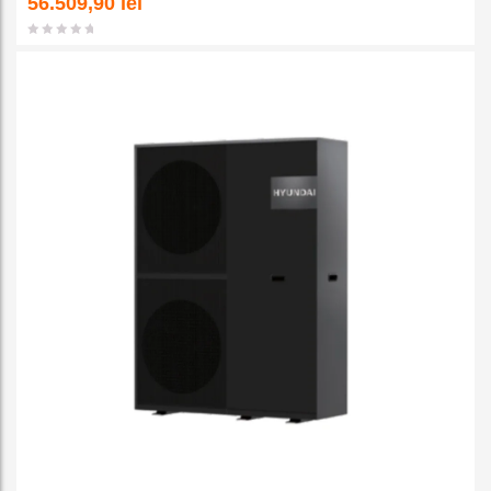
56.509,90
lei
favorit
e