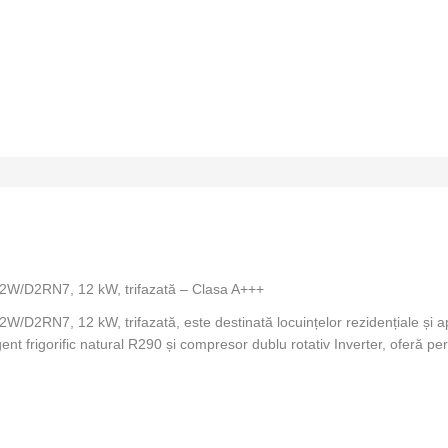
W/D2RN7, 12 kW, trifazată – Clasa A+++
, 12 kW, trifazată, este destinată locuințelor rezidențiale și aplicați
ent frigorific natural R290 și compresor dublu rotativ Inverter, oferă 