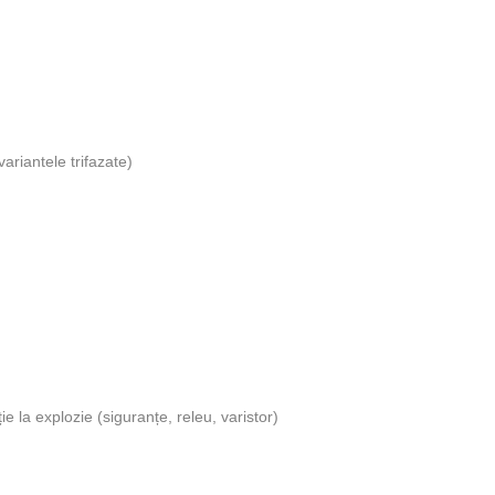
variantele trifazate)
e la explozie (siguranțe, releu, varistor)