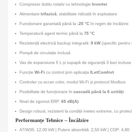
Compresor dublu rotativ cu tehnologie
Inverter
Alimentare
trifazică
, stabilitate ridicată în exploatare
Funcționare garantată până la
-25 °C
în regim de încălzire
Temperatură agent termic până la
75 °C
Rezistență electrică backup integrată:
9 kW
(specific pentru 
Pompă de circulație inclusă
Vas de expansiune 5 L și supapă de siguranță 3 bari incluse
Funcție
Wi-Fi
cu control prin aplicația
ILetComfort
Controler cu ecran color, modul Wi-Fi și protocol Modbus
Posibilitate de funcționare în
cascadă până la 6 unități
Nivel de zgomot ERP:
65 dB(A)
Design robust, rezistent la condiții meteo extreme, cu protecți
Performanțe Tehnice – Încălzire
A7/W35: 12,00 kW | Putere absorbită: 2,50 kW | COP: 4,80