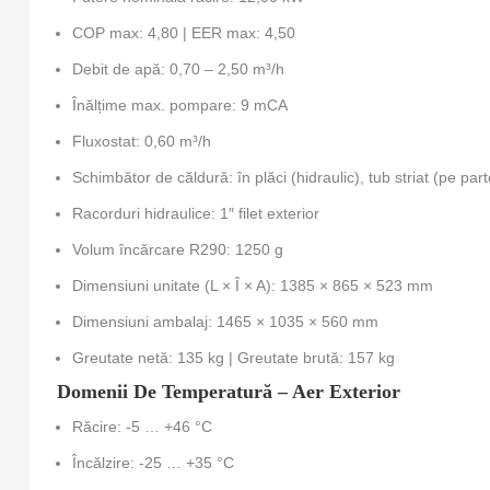
COP max: 4,80 | EER max: 4,50
Debit de apă: 0,70 – 2,50 m³/h
Înălțime max. pompare: 9 mCA
Fluxostat: 0,60 m³/h
Schimbător de căldură: în plăci (hidraulic), tub striat (pe par
Racorduri hidraulice: 1″ filet exterior
Volum încărcare R290: 1250 g
Dimensiuni unitate (L × Î × A): 1385 × 865 × 523 mm
Dimensiuni ambalaj: 1465 × 1035 × 560 mm
Greutate netă: 135 kg | Greutate brută: 157 kg
Domenii De Temperatură – Aer Exterior
Răcire: -5 … +46 °C
Încălzire: -25 … +35 °C