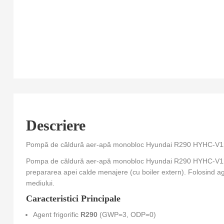
Descriere
Pompă de căldură aer-apă monobloc Hyundai R290 HYHC-V12
Pompa de căldură aer-apă monobloc Hyundai R290 HYHC-V12W/D2RN7
prepararea apei calde menajere (cu boiler extern). Folosind ag
mediului.
Caracteristici Principale
Agent frigorific
R290
(GWP=3, ODP=0)