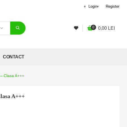
Login
Register
0
0,00
LEI
CONTACT
– Clasa A+++
lasa A+++