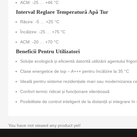
ACM: -25 … +46 °C
Interval Reglare Temperatură Apă Tur
Răcire: -5 … +25 °C
Încălzire: -25 … +75 °C
ACM: -20 … +70 °C
Beneficii Pentru Utilizatori
Soluție ecologică și eficientă datorită utilizării agentului frigo
Clase energetice de top – A+++ pentru încălzire la 35 °C
Ideală pentru sisteme rezidențiale mari sau modernizarea cen
Confort termic ridicat și funcționare silențioasă
Posibilitate de control inteligent de la distanță și integrare 
You have not viewed any product yet!