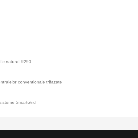
rific natural R290
tralelor convenționale trifazate
în sisteme SmartGrid