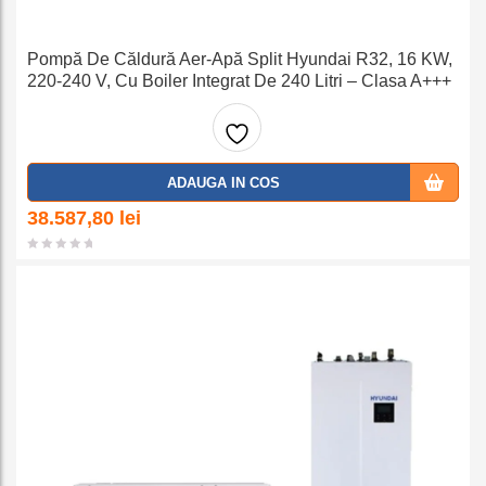
Pompă De Căldură Aer-Apă Split Hyundai R32, 16 KW,
220-240 V, Cu Boiler Integrat De 240 Litri – Clasa A+++
Adaug
ADAUGA IN COS
a la
38.587,80
lei
favorit
e