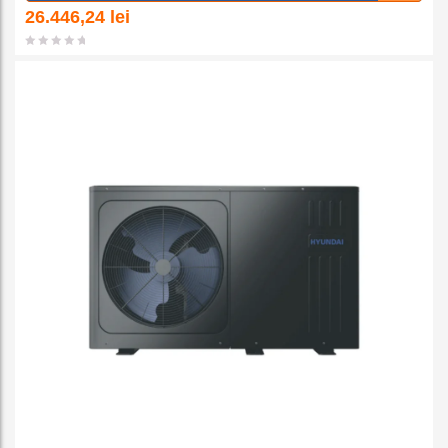
a la
26.446,24
lei
favorit
e