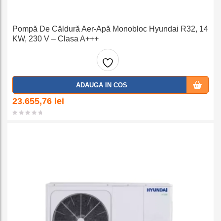
Pompă De Căldură Aer-Apă Monobloc Hyundai R32, 14
KW, 230 V – Clasa A+++
Adaug
ADAUGA IN COS
a la
23.655,76
lei
favorit
e