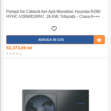
Pompă De Căldură Aer-Apă Monobloc Hyundai R290
HYHC-V26W/D2RN7, 26 KW, Trifazată – Clasa A+++
Adaug
ADAUGA IN COS
a la
52.373,09
lei
favorit
e