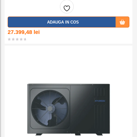
Adaug
ADAUGA IN COS
a la
27.399,48
lei
favorit
e