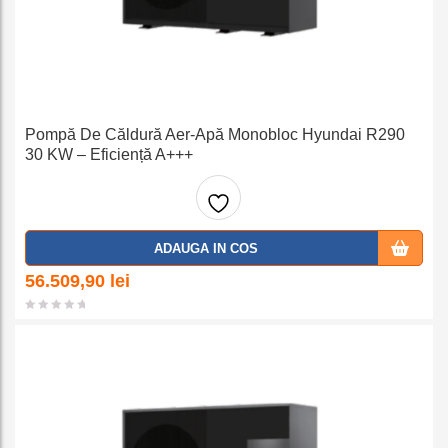
Pompă De Căldură Aer-Apă Monobloc Hyundai R290
30 KW – Eficiență A+++
Adaug
ADAUGA IN COS
a la
56.509,90
lei
favorit
e