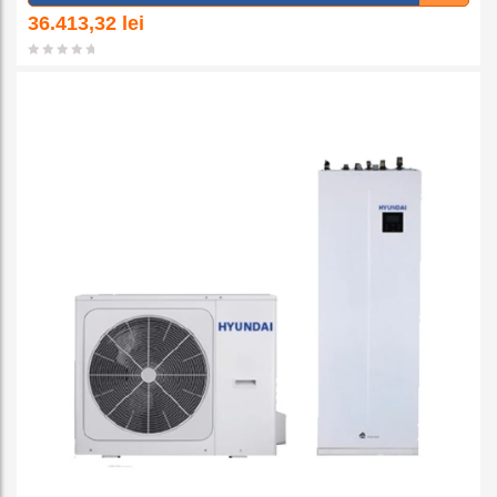
a la
36.413,32
lei
favorit
e