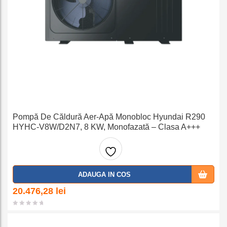
Pompă De Căldură Aer-Apă Monobloc Hyundai R290
HYHC-V8W/D2N7, 8 KW, Monofazată – Clasa A+++
Adaug
ADAUGA IN COS
a la
20.476,28
lei
favorit