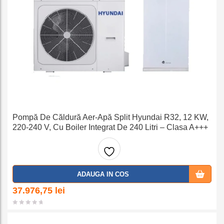
Pompă De Căldură Aer-Apă Split Hyundai R32, 12 KW,
220-240 V, Cu Boiler Integrat De 240 Litri – Clasa A+++
Adaug
ADAUGA IN COS
a la
37.976,75
lei
favorit