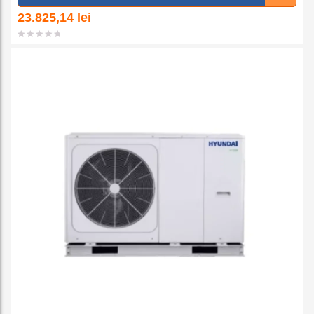
a la
23.825,14
lei
favorit
e