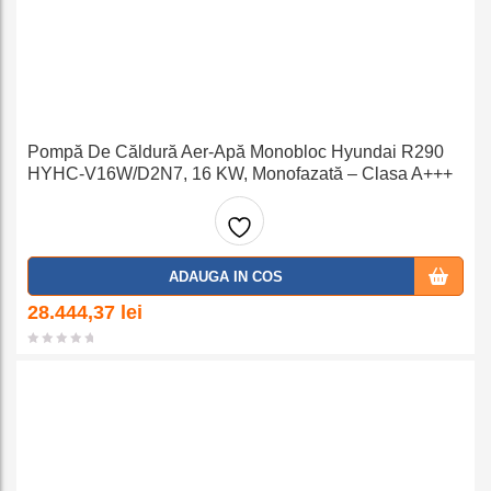
Pompă De Căldură Aer-Apă Monobloc Hyundai R290
HYHC-V16W/D2N7, 16 KW, Monofazată – Clasa A+++
Adaug
ADAUGA IN COS
a la
28.444,37
lei
favorit
e