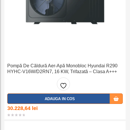
Pompă De Căldură Aer-Apă Monobloc Hyundai R290
HYHC-V16W/D2RN7, 16 KW, Trifazată – Clasa A+++
Adaug
ADAUGA IN COS
a la
30.228,64
lei
favorit