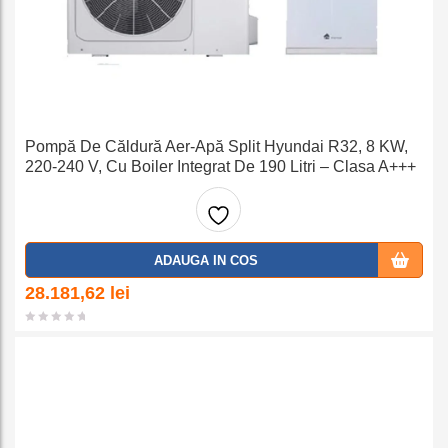
Pompă De Căldură Aer-Apă Split Hyundai R32, 8 KW,
220-240 V, Cu Boiler Integrat De 190 Litri – Clasa A+++
Adaug
ADAUGA IN COS
a la
28.181,62
lei
favorit
e