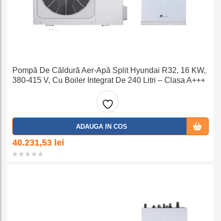
Pompă De Căldură Aer-Apă Split Hyundai R32, 16 KW,
380-415 V, Cu Boiler Integrat De 240 Litri – Clasa A+++
Adaug
ADAUGA IN COS
a la
40.231,53
lei
favorit
e