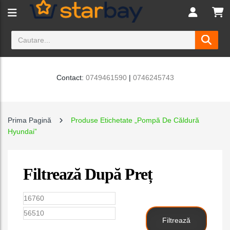
Contact:
0749461590
|
0746245743
Prima Pagină
Produse Etichetate „pompă De Căldură
Hyundai”
Filtrează După Preț
Preț
Preț
minim
maxim
Filtrează