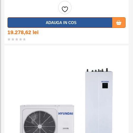
Adaug
ADAUGA IN COS
a la
19.278,62
lei
favorit
e