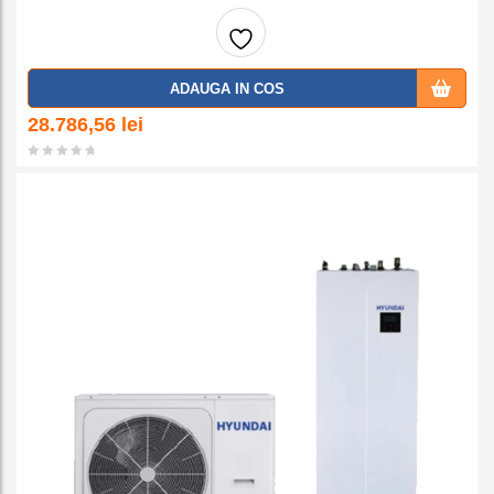
Adaug
ADAUGA IN COS
a la
28.786,56
lei
favorit
e