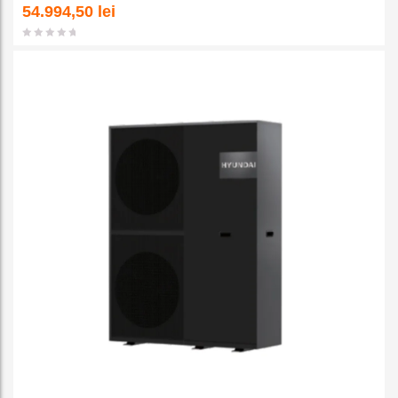
a la
54.994,50
lei
favorit
e