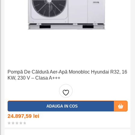
Pompă De Căldură Aer-Apă Monobloc Hyundai R32, 16
KW, 230 V – Clasa A+++
Adaug
ADAUGA IN COS
a la
24.897,59
lei
favorit