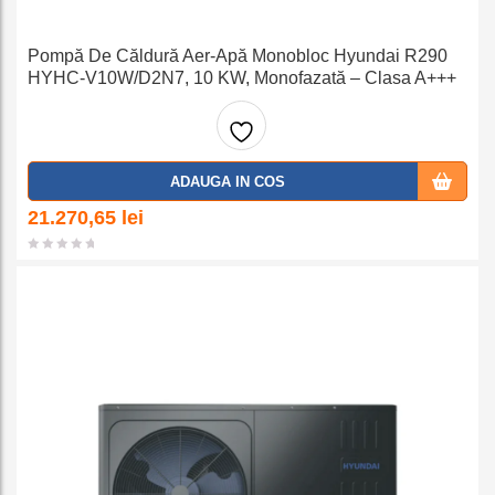
Pompă De Căldură Aer-Apă Monobloc Hyundai R290
HYHC-V10W/D2N7, 10 KW, Monofazată – Clasa A+++
Adaug
ADAUGA IN COS
a la
21.270,65
lei
favorit
e