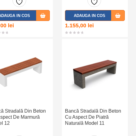
Adaug
Adaug
ADAUGA IN COS
ADAUGA IN COS
a la
a la
,00
lei
1.155,00
lei
favorit
favorit
e
e
ă Stradală Din Beton
Bancă Stradală Din Beton
spect De Marmură
Cu Aspect De Piatră
l 12
Naturală Model 11