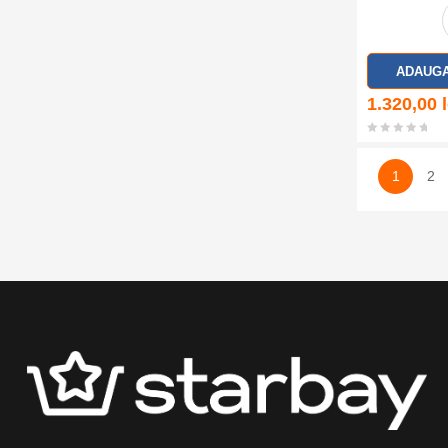
ADAUGA
1.320,00
1
2