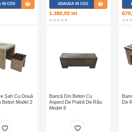
Adaug
Adaug
 IN COS
ADAUGA IN COS
a la
a la
1.380,00
lei
670
favorit
favorit
e
e
De Șah Cu Două
Bancă Din Beton Cu
Banc
 Beton Model 2
Aspect De Piatră De Râu
De R
Model 8