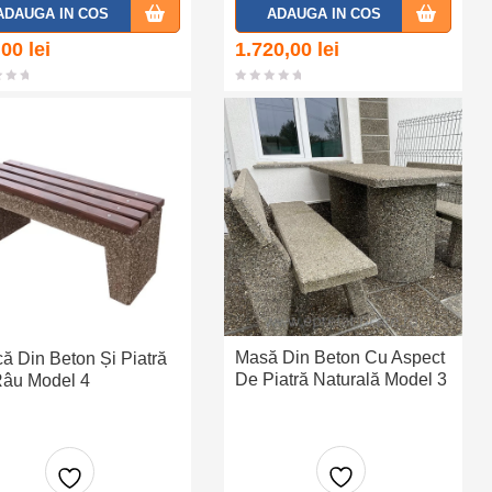
Adaug
Adaug
ADAUGA IN COS
ADAUGA IN COS
a la
a la
,00
lei
1.720,00
lei
favorit
favorit
e
e
Masă Din Beton Cu Aspect
ă Din Beton Și Piatră
De Piatră Naturală Model 3
âu Model 4