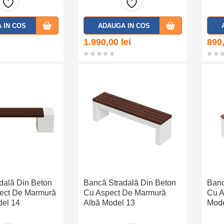
Adaug
Adaug
 IN COS
ADAUGA IN COS
a la
a la
1.990,00
lei
890
favorit
favorit
e
e
dală Din Beton
Bancă Stradală Din Beton
Banc
ect De Marmură
Cu Aspect De Marmură
Cu A
del 14
Albă Model 13
Mode