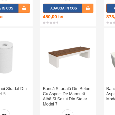
Adaug
Adaug
 IN COS
ADAUGA IN COS
a la
a la
lei
450,00
lei
878
favorit
favorit
e
e
oi Stradal Din
Bancă Stradală Din Beton
Banc
l 5
Cu Aspect De Marmură
Aspe
Albă Și Șezut Din Stejar
Mod
Model 7