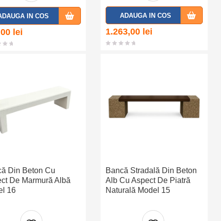
Adaug
Adaug
ADAUGA IN COS
ADAUGA IN COS
a la
a la
1.263,00
lei
,00
lei
favorit
favorit
e
e
ă Din Beton Cu
Bancă Stradală Din Beton
ct De Marmură Albă
Alb Cu Aspect De Piatră
el 16
Naturală Model 15