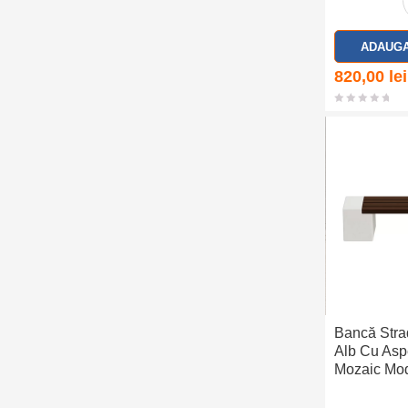
ADAUGA
820,00
lei
Bancă Stra
Alb Cu Asp
Mozaic Mo