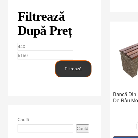
Filtrează
După Preț
Preț
Preț
minim
maxim
Filtrează
Bancă Din 
De Râu Mo
Caută
Caută