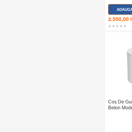
i
ADAUGA
e
2.550,00
Coș De Gun
Beton Mode