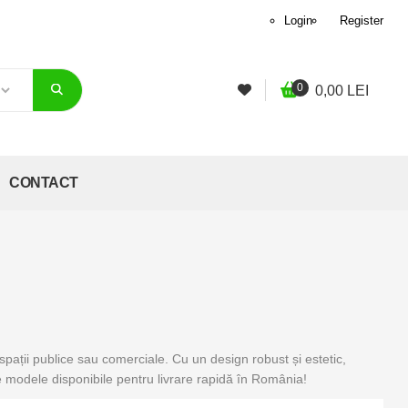
Login
Register
0
0,00
LEI
CONTACT
pații publice sau comerciale. Cu un design robust și estetic,
e modele disponibile pentru livrare rapidă în România!