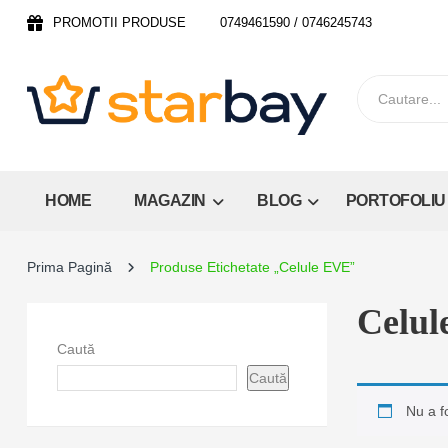
PROMOTII PRODUSE
0749461590 / 0746245743
HOME
MAGAZIN
BLOG
PORTOFOLIU
Prima Pagină
Produse Etichetate „Celule EVE”
Celul
Caută
Caută
Nu a f