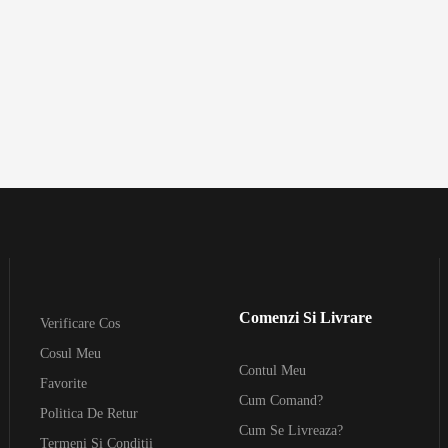
Comenzi Si Livrare
Verificare Cos
Cosul Meu
Contul Meu
Favorite
Cum Comand?
Politica De Retur
Cum Se Livreaza?
Termeni Si Conditii