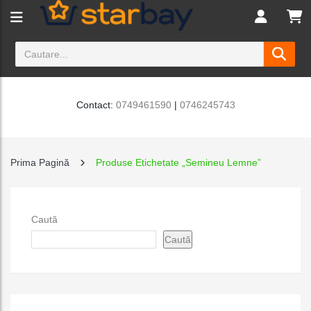
Contact:
0749461590
|
0746245743
Prima Pagină
Produse Etichetate „Semineu Lemne”
Caută
Caută