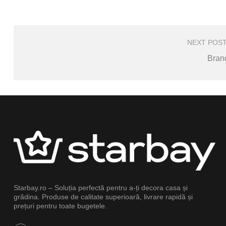
Post
Navigation
NEXT POS
Bran
Starbay.ro – Soluția perfectă pentru a-ți decora casa și
grădina. Produse de calitate superioară, livrare rapidă și
prețuri pentru toate bugetele.