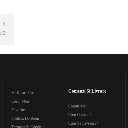
T
d 2
Comenzi Si Livrare
Verificare Cos
Cosul Meu
Contul Meu
Favorite
Cum Comand?
Politica De Retur
Cum Se Livreaza?
Termeni Si Conditii