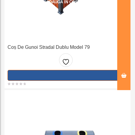
ADAUGA IN COS
Coș De Gunoi Stradal Dublu Model 79
Adaug
a la
favorit
e