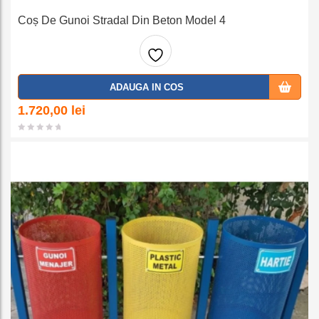
Coș De Gunoi Stradal Din Beton Model 4
Adaug
ADAUGA IN COS
a la
1.720,00
lei
favorit
e