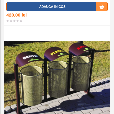
Adaug
ADAUGA IN COS
a la
420,00
lei
favorit
e