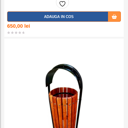
Adaug
ADAUGA IN COS
a la
650,00
lei
favorit
e