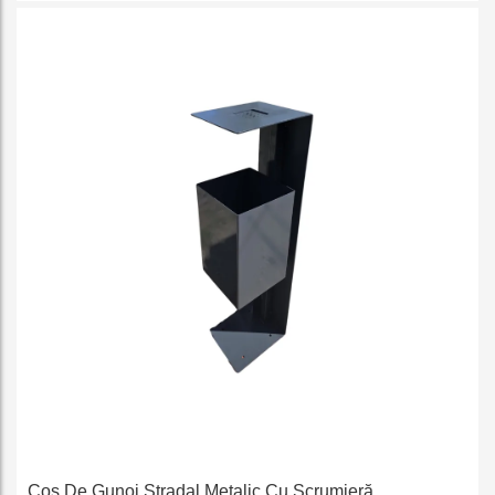
e
Coș De Gunoi Stradal Metalic Cu Scrumieră