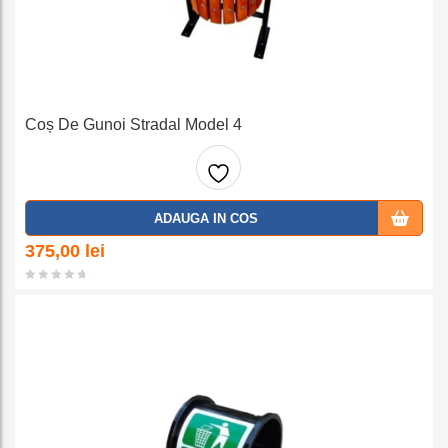
Coș De Gunoi Stradal Model 4
Adaug
ADAUGA IN COS
a la
375,00
lei
favorit
e