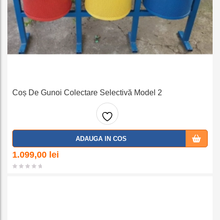
Coș De Gunoi Colectare Selectivă Model 2
Adaug
ADAUGA IN COS
a la
1.099,00
lei
favorit
e