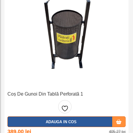
Coș De Gunoi Din Tablă Perforată 1
Adaug
ADAUGA IN COS
a la
Prețul
Prețul
389,00
lei
405,27
lei