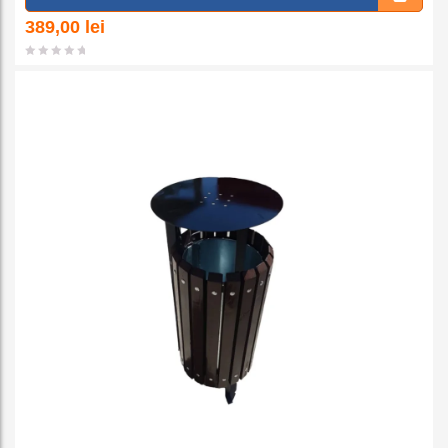
a la
389,00
lei
favorit
e