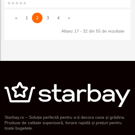
favorit
«
1
2
3
4
»
e
Sorta
Afișez 17 - 32 din 55 de rezultate
după
popul
Starbay.ro – Soluția perfectă pentru a-ți decora casa și grădina.
Produse de calitate superioară, livrare rapidă și prețuri pentru
toate bugetele.