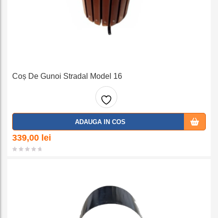
Coș De Gunoi Stradal Model 16
Adaug
ADAUGA IN COS
a la
339,00
lei
favorit
e