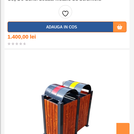
Adaug
ADAUGA IN COS
a la
1.400,00
lei
favorit
e