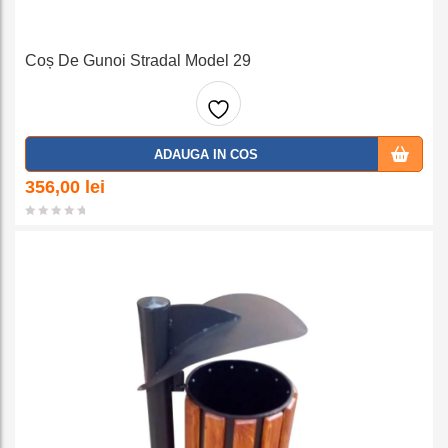
Coș De Gunoi Stradal Model 29
Adaug
ADAUGA IN COS
a la
356,00
lei
favorit
e