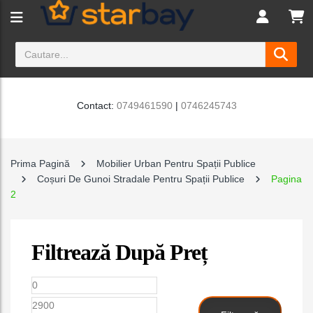
Contact:
0749461590
|
0746245743
Prima Pagină
Mobilier Urban Pentru Spații Publice
Coșuri De Gunoi Stradale Pentru Spații Publice
Pagina
2
Filtrează După Preț
Preț
Preț
minim
maxim