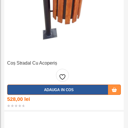
Coș Stradal Cu Acoperiș
Adaug
ADAUGA IN COS
a la
528,00
lei
favorit
e