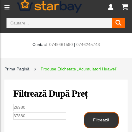
Contact:
0749461590
|
0746245743
Prima Pagină
Produse Etichetate „acumulatori Huawei”
Filtrează După Preț
Preț
Preț
minim
maxim
Filtrează