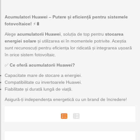
ă
o
Acumulatori Huawei – Putere și eficiență pentru sistemele
c
fotovoltaice!
a
⚡🔋
t
Alege
acumulatorii Huawei
, soluția de top pentru
stocarea
e
energiei solare
și utilizarea ei în momentele potrivite. Aceștia
g
sunt recunoscuți pentru eficiența lor ridicată și integrarea ușoară
o
în orice sistem fotovoltaic.
r
i
✅
Ce oferă acumulatorii Huawei?
e
Capacitate mare de stocare a energiei.
Compatibilitate cu invertoarele Huawei.
Fiabilitate și durată lungă de viață.
Asigură-ți independența energetică cu un brand de încredere!