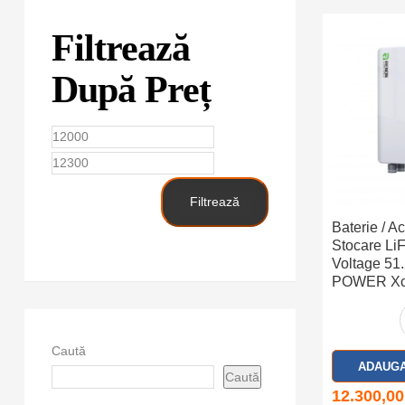
Filtrează
După Preț
Preț
Preț
minim
maxim
Filtrează
Baterie / A
Stocare L
Voltage 5
POWER Xce
(16kWh) (IP
Caută
ADAUGA
Caută
12.300,0