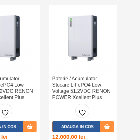
cumulator
Baterie / Acumulator
iFePO4 Low
Stocare LiFePO4 Low
1.2VDC RENON
Voltage 51.2VDC RENON
llent Plus
POWER Xcellent Plus
55) (incalzire)
(16kWh) (IP55)
Adaug
Adaug
 IN COS
ADAUGA IN COS
a la
a la
0
lei
12.000,00
lei