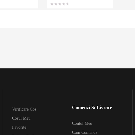
favorit
favorit
e
e
Comenzi Si Livrare
Verificare Cos
Cosul Meu
Contul Meu
Favorite
Cum Comand?