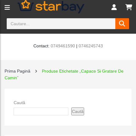
Contact:
0749461590
|
0746245743
Prima Pagină
Produse Etichetate „capace Si Gratare De
Camin”
Caută
Caută