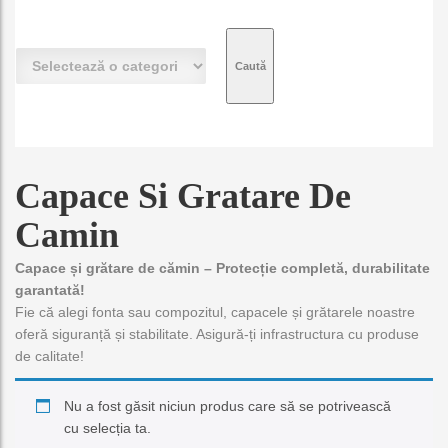
S
e
l
e
c
t
e
Capace Si Gratare De
a
z
Camin
ă
o
Capace și grătare de cămin – Protecție completă, durabilitate
c
garantată!
a
t
Fie că alegi fonta sau compozitul, capacele și grătarele noastre
e
oferă siguranță și stabilitate. Asigură-ți infrastructura cu produse
g
de calitate!
o
r
Nu a fost găsit niciun produs care să se potrivească
i
cu selecția ta.
e