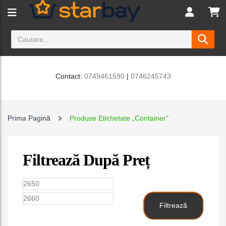
Contact:
0749461590
|
0746245743
Prima Pagină
Produse Etichetate „container”
Filtrează După Preț
Preț
Preț
minim
maxim
Filtrează