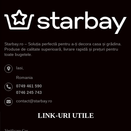
Starbay.ro – Soluția perfectă pentru a-ți decora casa și grădina.
Produse de calitate superioară, livrare rapidă și prețuri pentru
toate bugetele.
Iasi,
Romania
0749 461 590
0746 245 743
contact@starbay.ro
LINK-URI UTILE
Verificare Cos