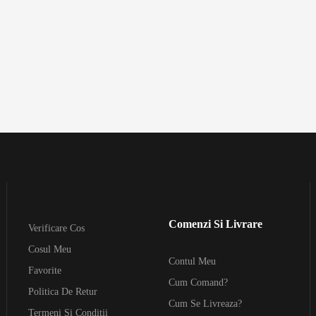
Comenzi Si Livrare
Verificare Cos
Cosul Meu
Contul Meu
Favorite
Cum Comand?
Politica De Retur
Cum Se Livreaza?
Termeni Si Conditii