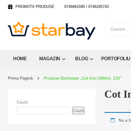
PROMOTII PRODUSE
0749461590 / 0746245743
HOME
MAGAZIN
BLOG
PORTOFOLIU
Prima Pagină
Produse Etichetate „Cot Inox D[mm]: 120”
Cot I
Caută
Caută
Nu a f