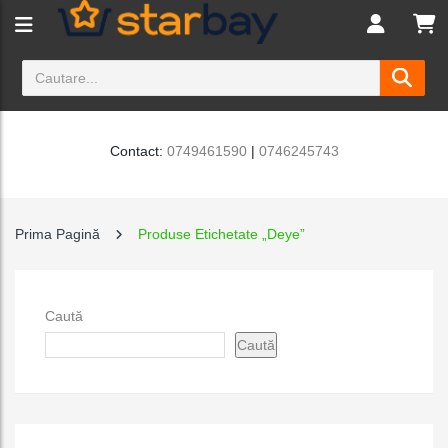
Contact:
0749461590
|
0746245743
Prima Pagină
Produse Etichetate „Deye”
Caută
Caută