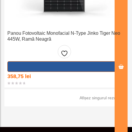
Panou Fotovoltaic Monofacial N-Type Jinko Tiger Neo
445W, Ramă Neagră
Adaug
a la
358,75
lei
favorit
Afișez singurul rezultat
e