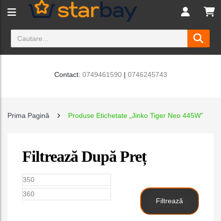
Contact:
0749461590
|
0746245743
Prima Pagină
Produse Etichetate „Jinko Tiger Neo 445W”
Filtrează După Preț
Preț
Preț
minim
maxim
Filtrează