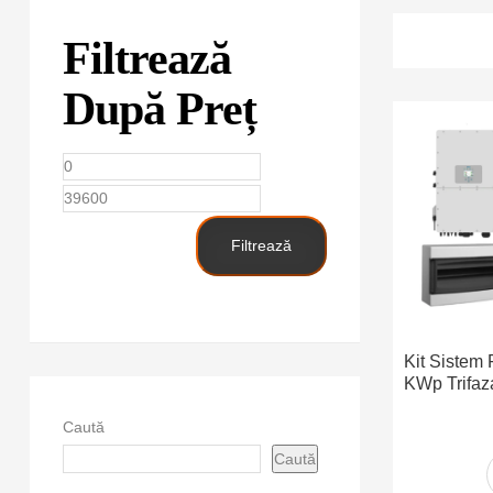
Filtrează
După Preț
Preț
Preț
minim
maxim
Filtrează
Kit Sistem 
KWp Trifaza
Caută
Caută