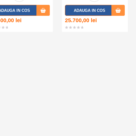
Adaug
Adaug
ADAUGA IN COS
ADAUGA IN COS
a la
a la
600,00
lei
25.700,00
lei
favorit
favorit
e
e