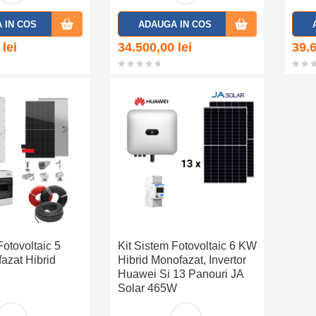
Adaug
Adaug
 IN COS
ADAUGA IN COS
a la
a la
0
lei
34.500,00
lei
39.
favorit
favorit
e
e
Fotovoltaic 5
Kit Sistem Fotovoltaic 6 KW
zat Hibrid
Hibrid Monofazat, Invertor
Huawei Si 13 Panouri JA
Solar 465W