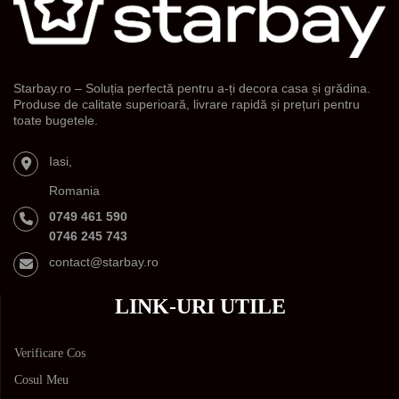
Starbay.ro – Soluția perfectă pentru a-ți decora casa și grădina.
Produse de calitate superioară, livrare rapidă și prețuri pentru
toate bugetele.
Iasi,
Romania
0749 461 590
0746 245 743
contact@starbay.ro
LINK-URI UTILE
Verificare Cos
Cosul Meu