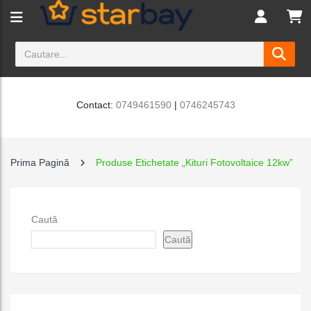
Contact:
0749461590
|
0746245743
Prima Pagină
Produse Etichetate „Kituri Fotovoltaice 12kw”
Caută
Caută