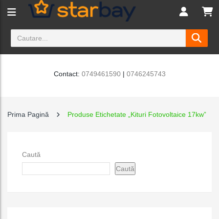
Contact:
0749461590
|
0746245743
Prima Pagină
Produse Etichetate „Kituri Fotovoltaice 17kw”
Caută
Caută