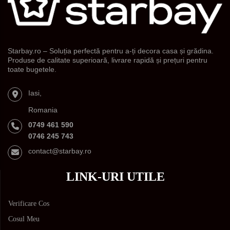
Starbay.ro – Soluția perfectă pentru a-ți decora casa și grădina.
Produse de calitate superioară, livrare rapidă și prețuri pentru
toate bugetele.
Iasi,
Romania
0749 461 590
0746 245 743
contact@starbay.ro
LINK-URI UTILE
Verificare Cos
Cosul Meu