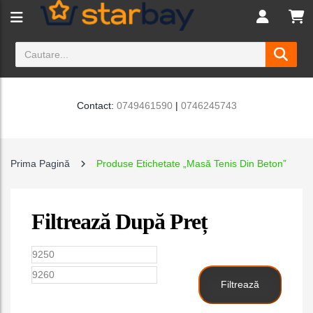
Contact:
0749461590
|
0746245743
Prima Pagină
Produse Etichetate „Masă Tenis Din Beton”
Filtrează După Preț
Preț
Preț
minim
maxim
Filtrează