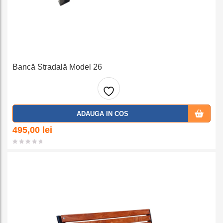
Bancă Stradală Model 26
Adaug
ADAUGA IN COS
a la
495,00
lei
favorit
e