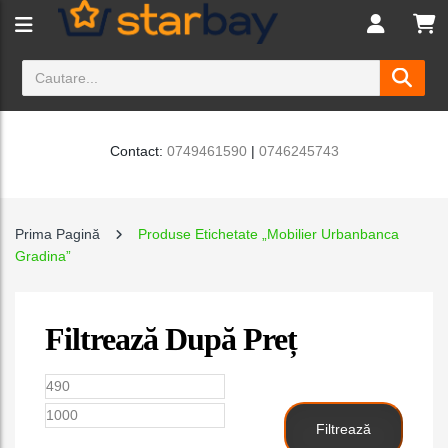
Contact:
0749461590
|
0746245743
Prima Pagină
Produse Etichetate „Mobilier Urbanbanca
Gradina”
Filtrează După Preț
Preț
Preț
minim
maxim
Filtrează