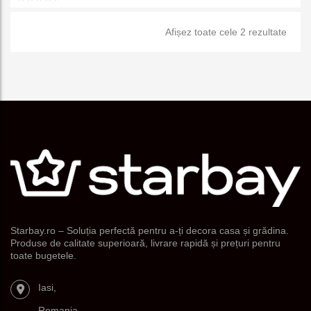
favorit
Sorta
Afișez toate cele 2 rezultate
e
după
popul
Starbay.ro – Soluția perfectă pentru a-ți decora casa și grădina.
Produse de calitate superioară, livrare rapidă și prețuri pentru
toate bugetele.
Iasi,
Romania