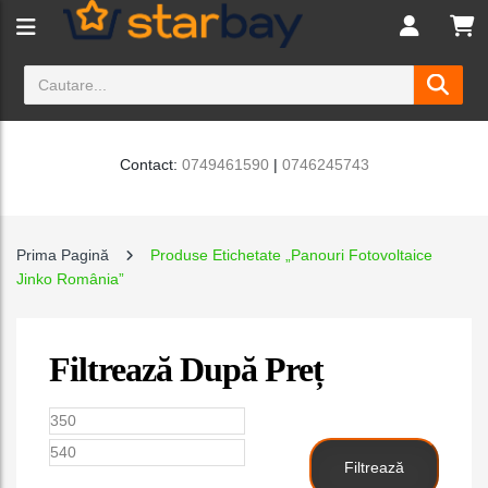
Contact:
0749461590
|
0746245743
Prima Pagină
Produse Etichetate „panouri Fotovoltaice
Jinko România”
Filtrează După Preț
Preț
Preț
minim
maxim
Filtrează