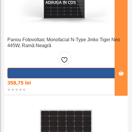
ADAUGA IN COS
Panou Fotovoltaic Monofacial N-Type Jinko Tiger Neo
445W, Ramă Neagră
Adaug
a la
358,75
lei
favorit
e