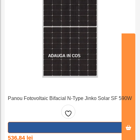
ADAUGA IN COS
Panou Fotovoltaic Bifacial N-Type Jinko Solar SF 590W
Adaug
a la
536,84
lei