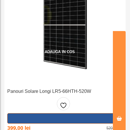
ADAUGA IN COS
Panouri Solare Longi LR5-66HTH-520W
Adaug
a la
Prețul
Prețul
399,00
lei
520,96
lei