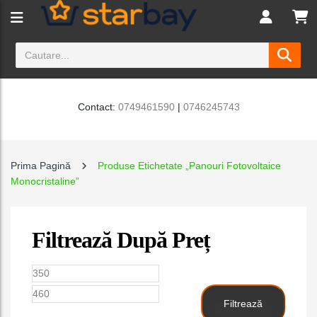
Contact:
0749461590
|
0746245743
Prima Pagină
Produse Etichetate „Panouri Fotovoltaice
Monocristaline”
Filtrează După Preț
Preț
Preț
minim
maxim
Filtrează