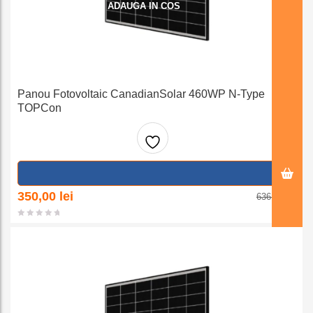
ADAUGA IN COS
Panou Fotovoltaic CanadianSolar 460WP N-Type
TOPCon
Adaug
a la
Prețul
Prețul
350,00
lei
636,35
lei
inițial
curent
favorit
a
este:
fost:
350,00 lei.
e
636,35 lei.