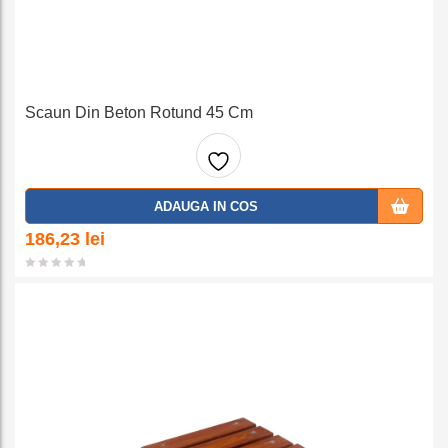
Scaun Din Beton Rotund 45 Cm
Adaug
ADAUGA IN COS
a la
186,23
lei
favorit
e