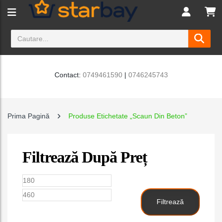
Contact:
0749461590
|
0746245743
Prima Pagină
Produse Etichetate „scaun Din Beton”
Filtrează După Preț
Preț
Preț
minim
maxim
Filtrează