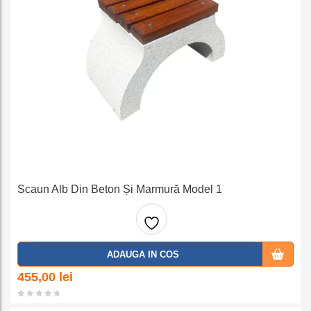
Scaun Alb Din Beton Și Marmură Model 1
Adaug
ADAUGA IN COS
a la
455,00
lei
favorit