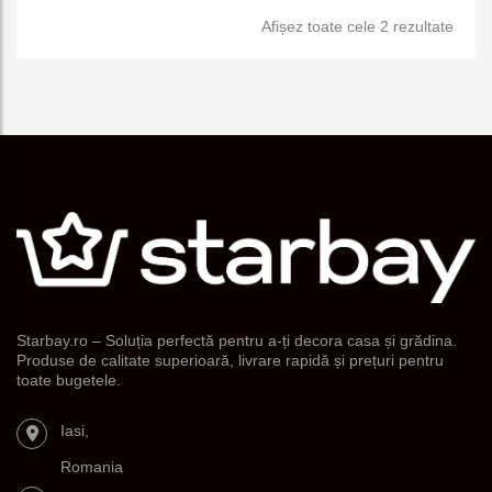
Sorta
Afișez toate cele 2 rezultate
e
după
popul
Starbay.ro – Soluția perfectă pentru a-ți decora casa și grădina.
Produse de calitate superioară, livrare rapidă și prețuri pentru
toate bugetele.
Iasi,
Romania