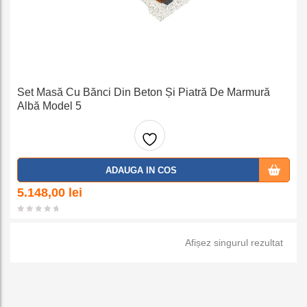
Set Masă Cu Bănci Din Beton Și Piatră De Marmură
Albă Model 5
Adaug
ADAUGA IN COS
a la
5.148,00
lei
favorit
Afișez singurul rezultat
e