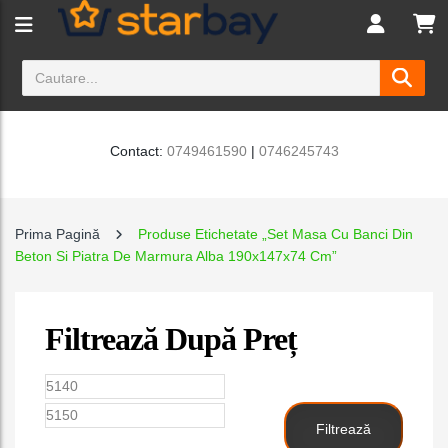
Contact:
0749461590
|
0746245743
Prima Pagină
Produse Etichetate „Set Masa Cu Banci Din
Beton Si Piatra De Marmura Alba 190x147x74 Cm”
Filtrează După Preț
Preț
Preț
minim
maxim
Filtrează