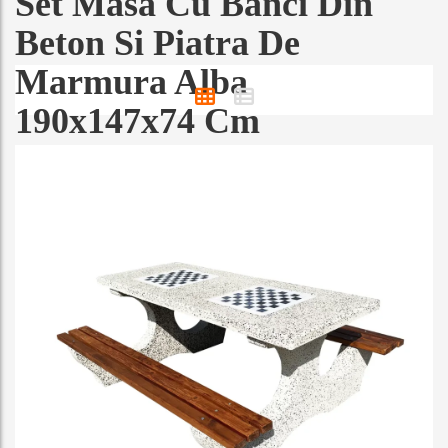
Set Masa Cu Banci Din
z
Beton Si Piatra De
ă
o
Marmura Alba
c
a
190x147x74 Cm
t
e
g
o
r
i
e