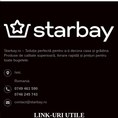
Starbay.ro – Soluția perfectă pentru a-ți decora casa și grădina.
Produse de calitate superioară, livrare rapidă și prețuri pentru
toate bugetele.
Iasi,
Romania
0749 461 590
0746 245 743
contact@starbay.ro
LINK-URI UTILE