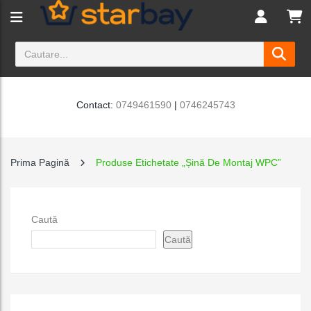
Contact:
0749461590
|
0746245743
Prima Pagină
Produse Etichetate „Șină De Montaj WPC”
Caută
Caută