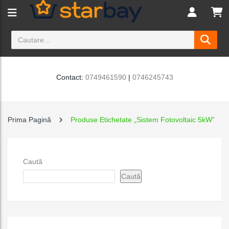
Contact:
0749461590
|
0746245743
Prima Pagină
Produse Etichetate „Sistem Fotovoltaic 5kW”
Caută
Caută