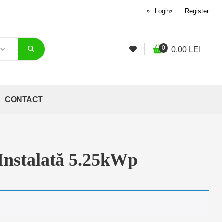
Login
Register
0
0,00
LEI
CONTACT
 Instalată 5.25kWp