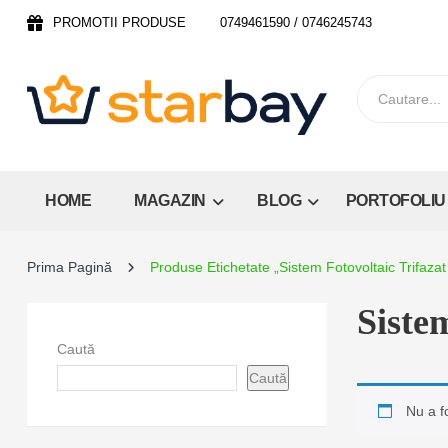
PROMOTII PRODUSE
0749461590 / 0746245743
HOME
MAGAZIN
BLOG
PORTOFOLIU
Prima Pagină
Produse Etichetate „Sistem Fotovoltaic Trifaza
Siste
Caută
Caută
Nu a f