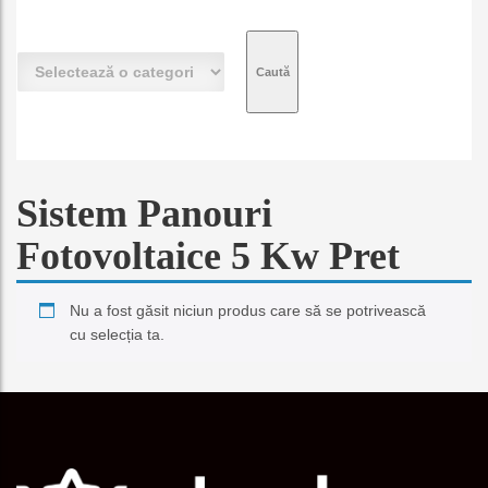
S
e
l
e
c
t
e
Sistem Panouri
a
z
Fotovoltaice 5 Kw Pret
ă
o
c
Nu a fost găsit niciun produs care să se potrivească
a
cu selecția ta.
t
e
g
o
r
i
e