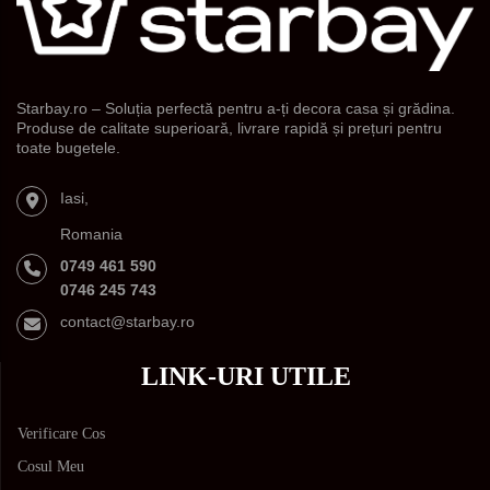
Starbay.ro – Soluția perfectă pentru a-ți decora casa și grădina.
Produse de calitate superioară, livrare rapidă și prețuri pentru
toate bugetele.
Iasi,
Romania
0749 461 590
0746 245 743
contact@starbay.ro
LINK-URI UTILE
Verificare Cos
Cosul Meu