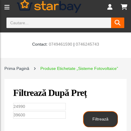
Contact:
0749461590
|
0746245743
Prima Pagină
Produse Etichetate „Sisteme Fotovoltaice”
Filtrează După Preț
Preț
Preț
minim
maxim
Filtrează