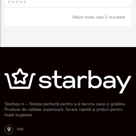
favorit
Sorta
Afișez toate cele 5 rezultate
e
după
popul
Starbay.ro – Soluția perfectă pentru a-ți decora casa și grădina.
Produse de calitate superioară, livrare rapidă și prețuri pentru
toate bugetele.
Iasi,