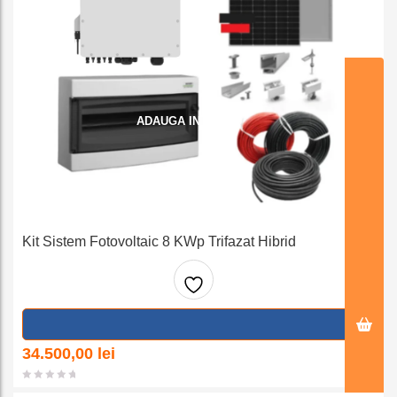
ADAUGA IN COS
Kit Sistem Fotovoltaic 8 KWp Trifazat Hibrid
Adaug
a la
34.500,00
lei
favorit