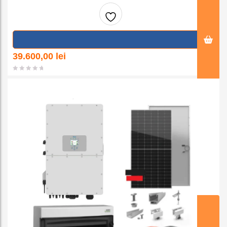
Adaug
a la
39.600,00
lei
favorit
e