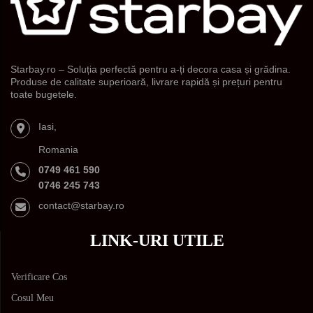
Starbay.ro – Soluția perfectă pentru a-ți decora casa și grădina.
Produse de calitate superioară, livrare rapidă și prețuri pentru
toate bugetele.
Iasi,
Romania
0749 461 590
0746 245 743
contact@starbay.ro
LINK-URI UTILE
Verificare Cos
Cosul Meu