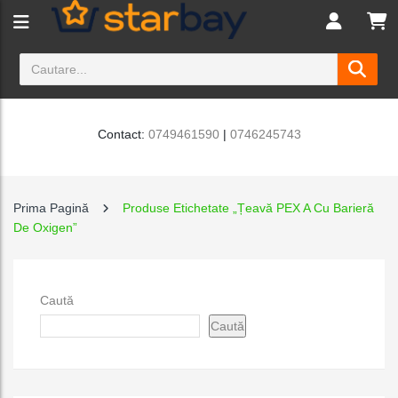
Contact:
0749461590
|
0746245743
Prima Pagină
Produse Etichetate „Țeavă PEX A Cu Barieră
De Oxigen”
Caută
Caută