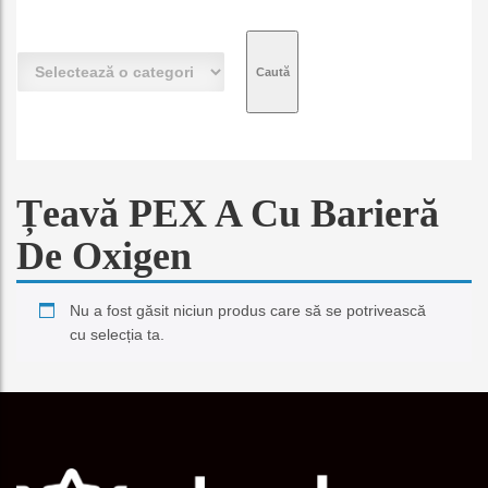
S
e
l
e
c
t
e
Țeavă PEX A Cu Barieră
a
z
De Oxigen
ă
o
c
Nu a fost găsit niciun produs care să se potrivească
a
cu selecția ta.
t
e
g
o
r
i
e