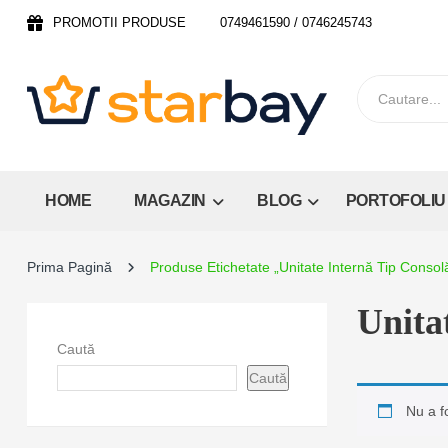
PROMOTII PRODUSE
0749461590 / 0746245743
HOME
MAGAZIN
BLOG
PORTOFOLIU
Prima Pagină
Produse Etichetate „Unitate Internă Tip Consol
Unita
Caută
Caută
Nu a f