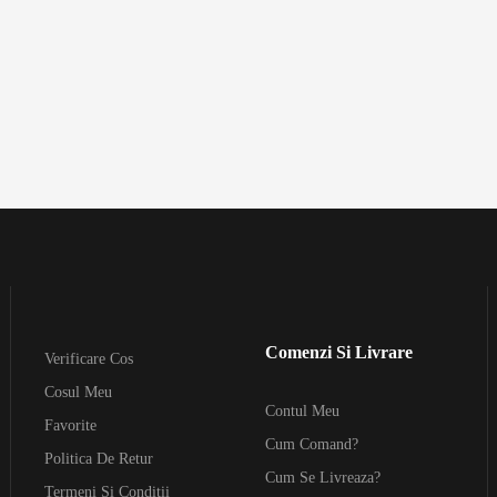
Comenzi Si Livrare
Verificare Cos
Cosul Meu
Contul Meu
Favorite
Cum Comand?
Politica De Retur
Cum Se Livreaza?
Termeni Si Conditii