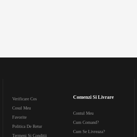
Comenzi Si Livrare
Verificare Cos
Cosul Meu
Contul Meu
Favorite
Cum Comand?
Politica De Retur
Cum Se Livreaza?
Termeni Si Conditii