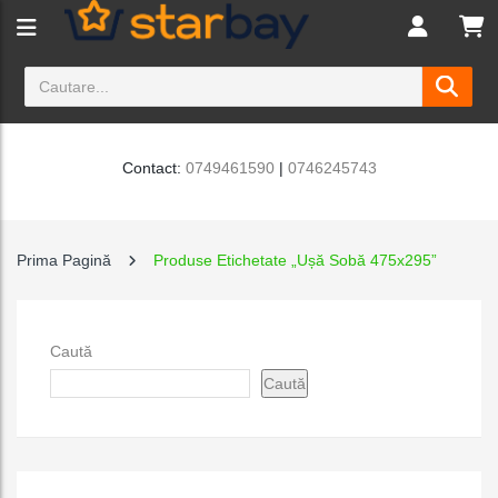
Contact:
0749461590
|
0746245743
Prima Pagină
Produse Etichetate „ușă Sobă 475x295”
Caută
Caută