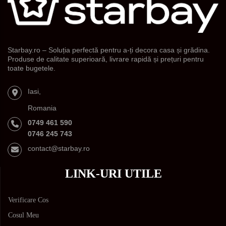
Starbay.ro – Soluția perfectă pentru a-ți decora casa și grădina.
Produse de calitate superioară, livrare rapidă și prețuri pentru
toate bugetele.
Iasi,
Romania
0749 461 590
0746 245 743
contact@starbay.ro
LINK-URI UTILE
Verificare Cos
Cosul Meu