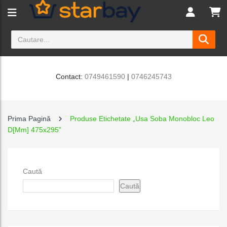
Contact:
0749461590
|
0746245743
Prima Pagină
Produse Etichetate „Usa Soba Monobloc Leo
D[Mm] 475x295”
Caută
Caută