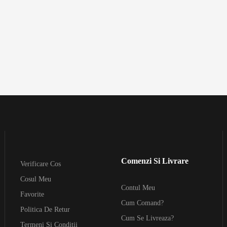
Comenzi Si Livrare
Verificare Cos
Cosul Meu
Contul Meu
Favorite
Cum Comand?
Politica De Retur
Cum Se Livreaza?
Termeni Si Conditii