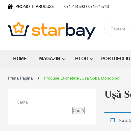
PROMOTII PRODUSE
0749461590 / 0746245743
HOME
MAGAZIN
BLOG
PORTOFOLIU
Prima Pagină
Produse Etichetate „ușă Sobă Monobloc”
Ușă S
Caută
Caută
Nu a f