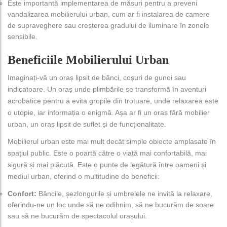
Este importantă implementarea de măsuri pentru a preveni
vandalizarea mobilierului urban, cum ar fi instalarea de camere
de supraveghere sau creșterea gradului de iluminare în zonele
sensibile.
Beneficiile Mobilierului Urban
Imaginați-vă un oraș lipsit de bănci, coșuri de gunoi sau
indicatoare. Un oraș unde plimbările se transformă în aventuri
acrobatice pentru a evita gropile din trotuare, unde relaxarea este
o utopie, iar informația o enigmă. Așa ar fi un oraș fără mobilier
urban, un oraș lipsit de suflet și de funcționalitate.
Mobilierul urban este mai mult decât simple obiecte amplasate în
spațiul public. Este o poartă către o viață mai confortabilă, mai
sigură și mai plăcută. Este o punte de legătură între oameni și
mediul urban, oferind o multitudine de beneficii:
Confort:
Băncile, șezlongurile și umbrelele ne invită la relaxare,
oferindu-ne un loc unde să ne odihnim, să ne bucurăm de soare
sau să ne bucurăm de spectacolul orașului.