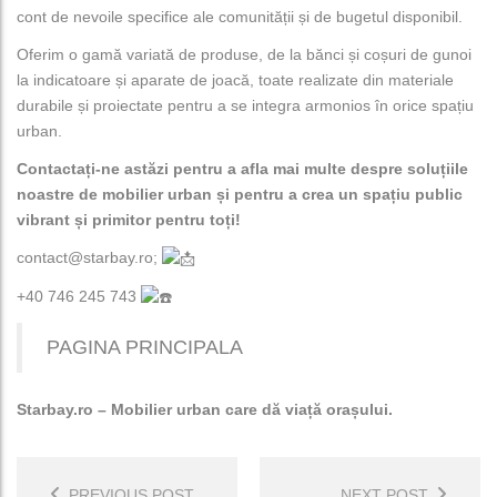
cont de nevoile specifice ale comunității și de bugetul disponibil.
Oferim o gamă variată de produse, de la bănci și coșuri de gunoi
la indicatoare și aparate de joacă, toate realizate din materiale
durabile și proiectate pentru a se integra armonios în orice spațiu
urban.
Contactați-ne astăzi pentru a afla mai multe despre soluțiile
noastre de mobilier urban și pentru a crea un spațiu public
vibrant și primitor pentru toți!
contact@starbay.ro;
+40 746 245 743
PAGINA PRINCIPALA
Starbay.ro – Mobilier urban care dă viață orașului.
PREVIOUS POST
NEXT POST