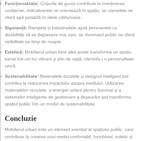
Funcționalitate:
Coșurile de gunoi contribuie la menținerea
curățeniei, indicatoarele ne orientează în spațiu, iar cișmelele ne
oferă apă potabilă în zilele călduroase.
Siguranță:
Rampele și balustradele ajută persoanele cu
dizabilități să se deplaseze mai ușor, iar iluminatul public ne oferă
vizibilitate pe timp de noapte.
Estetică:
Mobilierul urban bine ales poate transforma un spațiu
banal într-un loc vibrant și plin de viață, oferindu-i o personalitate
unică.
Sustenabilitate:
Materialele durabile și designul inteligent pot
contribui la reducerea impactului asupra mediului. Utilizarea
materialelor reciclate, a energiei solare pentru iluminat și a
sistemelor inteligente de gestionare a deșeurilor pot transforma
spațiul public într-un model de sustenabilitate.
Concluzie
Mobilierul urban este un element esențial al spațiului public, care
contribuie la crearea unui mediu confortabil, funcțional, estetic și