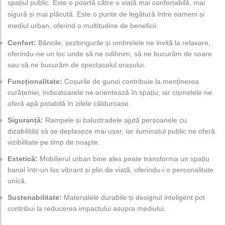
spațiul public. Este o poartă către o viață mai confortabilă, mai
sigură și mai plăcută. Este o punte de legătură între oameni și
mediul urban, oferind o multitudine de beneficii:
Confort:
Băncile, șezlongurile și umbrelele ne invită la relaxare,
oferindu-ne un loc unde să ne odihnim, să ne bucurăm de soare
sau să ne bucurăm de spectacolul orașului.
Funcționalitate:
Coșurile de gunoi contribuie la menținerea
curățeniei, indicatoarele ne orientează în spațiu, iar cișmelele ne
oferă apă potabilă în zilele călduroase.
Siguranță:
Rampele și balustradele ajută persoanele cu
dizabilități să se deplaseze mai ușor, iar iluminatul public ne oferă
vizibilitate pe timp de noapte.
Estetică:
Mobilierul urban bine ales poate transforma un spațiu
banal într-un loc vibrant și plin de viață, oferindu-i o personalitate
unică.
Sustenabilitate:
Materialele durabile și designul inteligent pot
contribui la reducerea impactului asupra mediului.