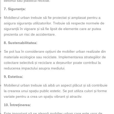
betonul sau plasticul reciclat.
7. Siguranța:
Mobilierul urban trebuie să fie proiectat și amplasat pentru a
asigura siguranța utilizatorilor. Trebuie să respecte normele de
siguranță în vigoare și să fie lipsit de elemente care ar putea
prezenta un risc de accidentare.
8. Sustenabilitatea:
Se pot lua în considerare opțiuni de mobilier urban realizate din
materiale ecologice sau reciclate. Implementarea strategiilor de
colectare selectivă și reciclare a deșeurilor poate contribui la
reducerea impactului asupra mediului.
9. Estetica:
Mobilierul urban trebuie să aibă un aspect plăcut și să contribuie
la crearea unui spațiu public estetic. Se pot utiliza culori și forme
variate pentru a crea un spațiu vibrant și atractiv.
10. Întreținerea:
Este important să se aleagă mobilier urban care este ușor de