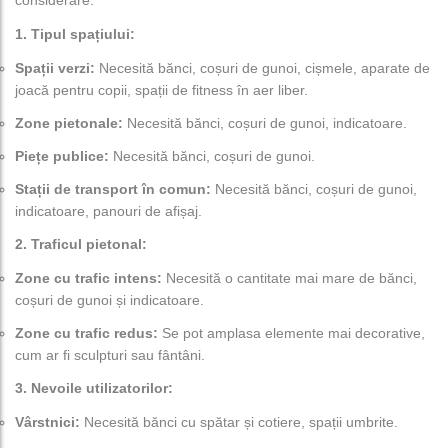
1. Tipul spațiului:
Spații verzi:
Necesită bănci, coșuri de gunoi, cișmele, aparate de
joacă pentru copii, spații de fitness în aer liber.
Zone pietonale:
Necesită bănci, coșuri de gunoi, indicatoare.
Piețe publice:
Necesită bănci, coșuri de gunoi.
Stații de transport în comun:
Necesită bănci, coșuri de gunoi,
indicatoare, panouri de afișaj.
2. Traficul pietonal:
Zone cu trafic intens:
Necesită o cantitate mai mare de bănci,
coșuri de gunoi și indicatoare.
Zone cu trafic redus:
Se pot amplasa elemente mai decorative,
cum ar fi sculpturi sau fântâni.
3. Nevoile utilizatorilor:
Vârstnici:
Necesită bănci cu spătar și cotiere, spații umbrite.