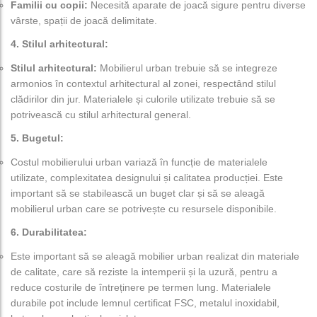
Familii cu copii:
Necesită aparate de joacă sigure pentru diverse
vârste, spații de joacă delimitate.
4. Stilul arhitectural:
Stilul arhitectural:
Mobilierul urban trebuie să se integreze
armonios în contextul arhitectural al zonei, respectând stilul
clădirilor din jur. Materialele și culorile utilizate trebuie să se
potrivească cu stilul arhitectural general.
5. Bugetul:
Costul mobilierului urban variază în funcție de materialele
utilizate, complexitatea designului și calitatea producției. Este
important să se stabilească un buget clar și să se aleagă
mobilierul urban care se potrivește cu resursele disponibile.
6. Durabilitatea:
Este important să se aleagă mobilier urban realizat din materiale
de calitate, care să reziste la intemperii și la uzură, pentru a
reduce costurile de întreținere pe termen lung. Materialele
durabile pot include lemnul certificat FSC, metalul inoxidabil,