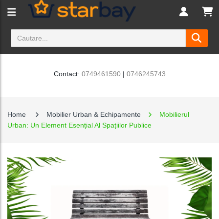
Contact:
0749461590
|
0746245743
Home
Mobilier Urban & Echipamente
Mobilierul
Urban: Un Element Esențial Al Spațiilor Publice