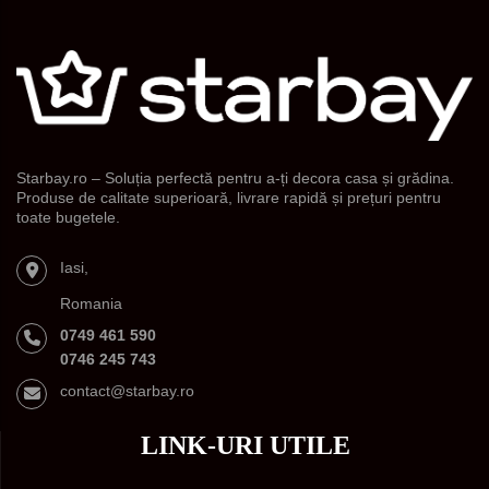
Starbay.ro – Soluția perfectă pentru a-ți decora casa și grădina.
Produse de calitate superioară, livrare rapidă și prețuri pentru
toate bugetele.
Iasi,
Romania
0749 461 590
0746 245 743
contact@starbay.ro
LINK-URI UTILE