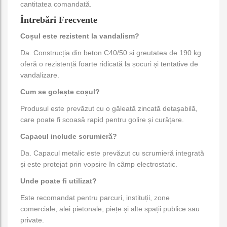
cantitatea comandată.
Întrebări Frecvente
Coșul este rezistent la vandalism?
Da. Construcția din beton C40/50 și greutatea de 190 kg
oferă o rezistență foarte ridicată la șocuri și tentative de
vandalizare.
Cum se golește coșul?
Produsul este prevăzut cu o găleată zincată detașabilă,
care poate fi scoasă rapid pentru golire și curățare.
Capacul include scrumieră?
Da. Capacul metalic este prevăzut cu scrumieră integrată
și este protejat prin vopsire în câmp electrostatic.
Unde poate fi utilizat?
Este recomandat pentru parcuri, instituții, zone
comerciale, alei pietonale, piețe și alte spații publice sau
private.