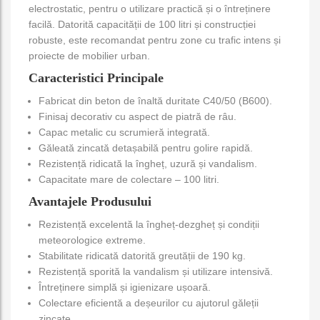
electrostatic, pentru o utilizare practică și o întreținere
facilă. Datorită capacității de 100 litri și construcției
robuste, este recomandat pentru zone cu trafic intens și
proiecte de mobilier urban.
Caracteristici Principale
Fabricat din beton de înaltă duritate C40/50 (B600).
Finisaj decorativ cu aspect de piatră de râu.
Capac metalic cu scrumieră integrată.
Găleată zincată detașabilă pentru golire rapidă.
Rezistență ridicată la îngheț, uzură și vandalism.
Capacitate mare de colectare – 100 litri.
Avantajele Produsului
Rezistență excelentă la îngheț-dezgheț și condiții
meteorologice extreme.
Stabilitate ridicată datorită greutății de 190 kg.
Rezistență sporită la vandalism și utilizare intensivă.
Întreținere simplă și igienizare ușoară.
Colectare eficientă a deșeurilor cu ajutorul găleții
zincate.