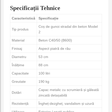
Specificații Tehnice
Caracteristică
Specificație
Coș de gunoi stradal din beton Model
Tip produs
2
Material
Beton C40/50 (B600)
Finisaj
Aspect piatră de râu
Diametru
53 cm
Înălțime
88 cm
Capacitate
100 litri
Greutate
190 kg
Capac metalic cu scrumieră și găleată
Dotări
zincată detașabilă
Rezistență
Îngheț-dezgheț, vandalism și uzură
Utilizare
Exterior / spații publice