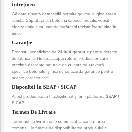
Întreținere
Găleata zincată detașabilă permite golirea și igienizarea
rapidă. Suprafața din beton și capacul metalic vopsit
electrostatic sunt ușor de curățat și rezistă foarte bine în
timp.
Garanție
Produsul beneficiază de
24 luni garanție
pentru defecte
de fabricație. Nu se acceptă returul produselor care
prezintă diferențe naturale de culoare sau textură
specifice betonului și nici nu se acordă garanție pentru
aceste caracteristici.
Disponibil În SEAP / SICAP
Acest produs poate fi achiziționat și prin platforma
SEAP /
SICAP
.
Termen De Livrare
Termenul de livrare este comunicat la confirmarea
comenzii, în funcție de disponibilitatea produsului și