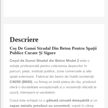
Descriere
Coș De Gunoi Stradal Din Beton Pentru Spații
Publice Curate Și Sigure
Coșul de Gunoi Stradal din Beton Model 2
este o
soluție profesională pentru colectarea deșeurilor în
parcuri, piețe, instituții publice, zone comerciale și alte
spații exterioare. Fabricat din beton de înaltă rezistență
C40/50 (B600)
, cu finisaj ce imită piatra de râu, produsul
oferă o durabilitate excepțională și o rezistență ridicată la
uzură, intemperii și vandalism.
Coșul este echipat cu o
găleată zincată detașabilă
și un
capac metalic prevăzut cu scrumieră
, vopsit în câmp