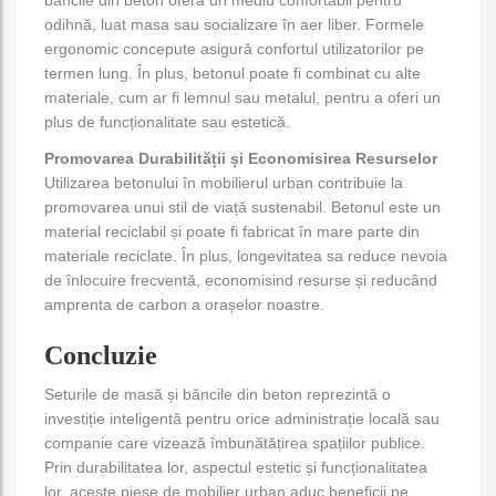
odihnă, luat masa sau socializare în aer liber. Formele
ergonomic concepute asigură confortul utilizatorilor pe
termen lung. În plus, betonul poate fi combinat cu alte
materiale, cum ar fi lemnul sau metalul, pentru a oferi un
plus de funcționalitate sau estetică.
Promovarea Durabilității și Economisirea Resurselor
Utilizarea betonului în mobilierul urban contribuie la
promovarea unui stil de viață sustenabil. Betonul este un
material reciclabil și poate fi fabricat în mare parte din
materiale reciclate. În plus, longevitatea sa reduce nevoia
de înlocuire frecventă, economisind resurse și reducând
amprenta de carbon a orașelor noastre.
Concluzie
Seturile de masă și băncile din beton reprezintă o
investiție inteligentă pentru orice administrație locală sau
companie care vizează îmbunătățirea spațiilor publice.
Prin durabilitatea lor, aspectul estetic și funcționalitatea
lor, aceste piese de mobilier urban aduc beneficii pe