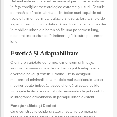
Betonul este un material recunoscut pentru rezistența sa
în fața condițiilor meteorologice extreme și uzurii. Seturile
de masă și băncile fabricate din beton sunt capabile să
reziste la intemperii, vandalizare și uzură, fără a-și pierde
aspectul sau funcționalitatea. Acest lucru face ca investiția
în mobilier urban din beton să fie una pe termen lung,
economisind costuri de întreținere și înlocuire pe termen
lung.
Estetică Și Adaptabilitate
Oferind o varietate de forme, dimensiuni și finisaje,
seturile de masă și băncile din beton pot fi adaptate la
diversele nevoi și estetici urbane. De la designuri
moderne și minimaliste la modele mai tradiționale, acest
mobilier poate îmbogăți aspectul oricărui spațiu public.
Finisajele texturate sau culorile personalizate pot contribui
la integrarea armonioasă în peisajul urban existent.
Funcționalitate și Confort
Cu o construcție solidă și stabilă, seturile de masă și
băncile din beton oferă un mediu confortabil pentru