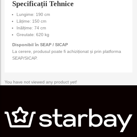
Specificații Tehnice
Lungime: 190 cm
Lățime: 150 cm
Inălțime: 74 cm
Greutate: 620 kg
Disponibil în SEAP / SICAP
La cerere, produsul poate fi achiziționat și prin platforma
SEAP/SICAP.
You have not viewed any product yet!