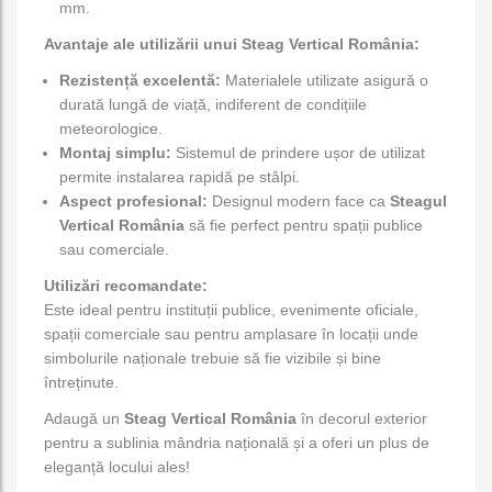
mm.
Avantaje ale utilizării unui Steag Vertical România:
Rezistență excelentă:
Materialele utilizate asigură o
durată lungă de viață, indiferent de condițiile
meteorologice.
Montaj simplu:
Sistemul de prindere ușor de utilizat
permite instalarea rapidă pe stâlpi.
Aspect profesional:
Designul modern face ca
Steagul
Vertical România
să fie perfect pentru spații publice
sau comerciale.
Utilizări recomandate:
Este ideal pentru instituții publice, evenimente oficiale,
spații comerciale sau pentru amplasare în locații unde
simbolurile naționale trebuie să fie vizibile și bine
întreținute.
Adaugă un
Steag Vertical România
în decorul exterior
pentru a sublinia mândria națională și a oferi un plus de
eleganță locului ales!