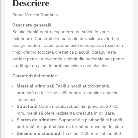
Descriere
Steag Vertical România
Descriere generală
Soluția ideală pentru expunerea pe stâlpi, în zone
exterioare. Construit din materiale durabile și având un
design modern, acest produs este conceput să reziste în
timp, oferind totodată o estetică plăcută. Steagul este
perfect pentru a evidenția simbolurile naționale sau pentru
a adăuga un plus de profesionalism spațiului ales.
Caracteristici tehnice:
Material principal:
Tablă zincată autocolantată,
protejată cu folie specială, pentru a menține aspectul
impecabil.
Structură:
Cadru metalic robust din țeavă de 20×20
mm, menit să ofere rezistență crescută în utilizare.
Sistem de prindere:
Suporturi din platbandă și bandă
perforată, asigurând fixarea fermă pe orice tip de stâlp.
Dimensiuni standard:
Înălțime 1000 mm, lățime 500