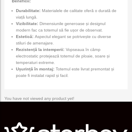
Beneficii:
Durabilitate:
Materialele de calitate oferă o durată de
viață lungă.
Vizibilitate:
Dimensiunile generoase și designul
modern fac ca totemul să fie ușor de observat.
Estetică:
Aspectul elegant se potrivește cu diverse
stiluri de amenajare.
Rezistență la intemperii:
Vopseaua în câmp
electrostatic protejează totemul de ploaie, soare și
temperaturi extreme.
Ușurință în montaj:
Totemul este livrat premontat și
poate fi instalat rapid și facil.
You have not viewed any product yet!