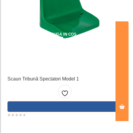
ADAUGA IN COS
Scaun Tribună Spectatori Model 1
Adaug
a la
favorit