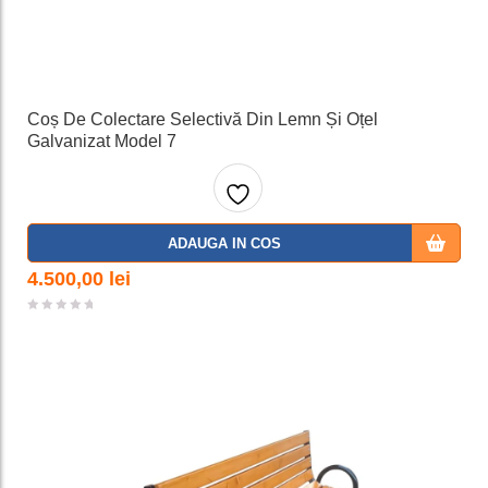
Coș De Colectare Selectivă Din Lemn Și Oțel
Galvanizat Model 7
Adaug
ADAUGA IN COS
a la
4.500,00
lei
favorit
e