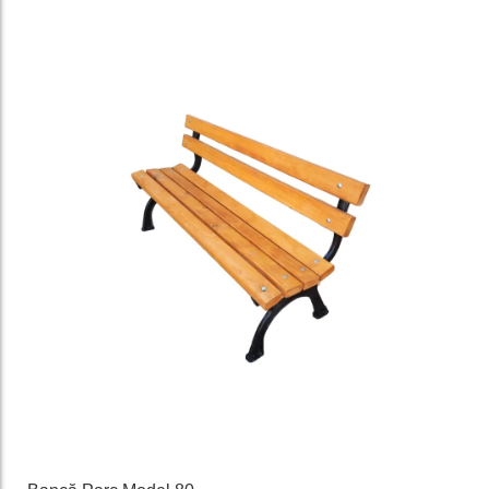
favorit
e