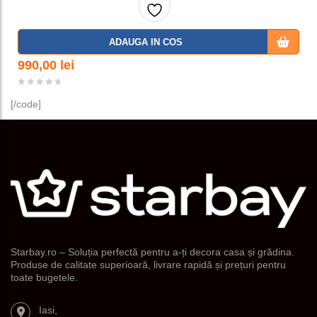
Adaug
ADAUGA IN COS
a la
990,00
lei
favorit
[/code]
e
Starbay.ro – Soluția perfectă pentru a-ți decora casa și grădina.
Produse de calitate superioară, livrare rapidă și prețuri pentru
toate bugetele.
Iasi,