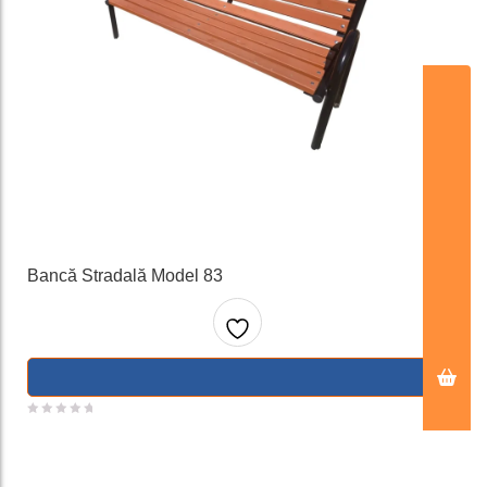
ADAUGA IN COS
Bancă Stradală Model 83
Adaug
a la
favorit