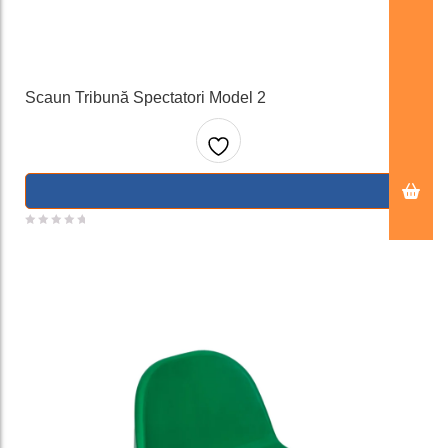
Scaun Tribună Spectatori Model 2
Adaug
a la
favorit
e