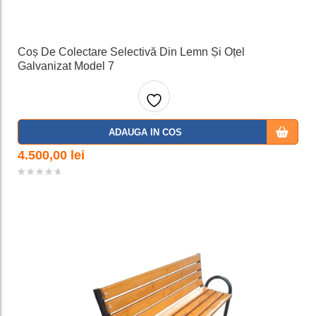
Coș De Colectare Selectivă Din Lemn Și Oțel
Galvanizat Model 7
Adaug
ADAUGA IN COS
a la
4.500,00
lei
favorit
e