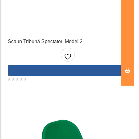
Scaun Tribună Spectatori Model 2
Adaug
a la
favorit
e