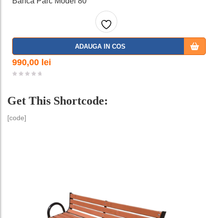
Bancă Parc Model 80
Adaug
ADAUGA IN COS
a la
990,00
lei
favorit
Get This Shortcode:
e
[code]