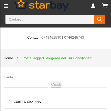
Contact:
0749461590
|
0746245743
Home
Posts Tagged "alegerea Aerului Condiționat"
Caută
Caută
CURTE & GRĂDINĂ